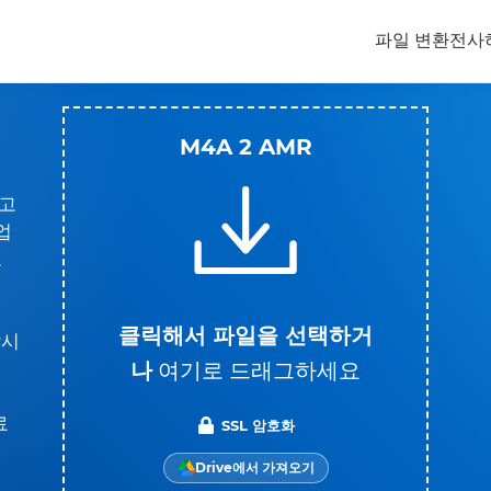
파일 변환
전사
M4A 2 AMR
고
업
로
클릭해서 파일을 선택하거
잠시
나
여기로 드래그하세요
료
SSL 암호화
Drive에서 가져오기