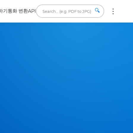
🔍
하기
통화 변환
API