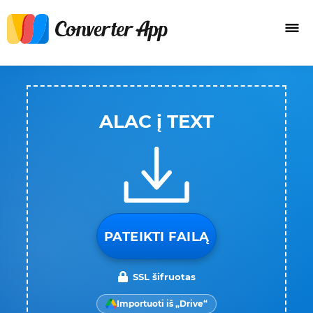
ALAC į TEXT
PATEIKTI FAILĄ
SSL šifruotas
Importuoti iš „Drive“