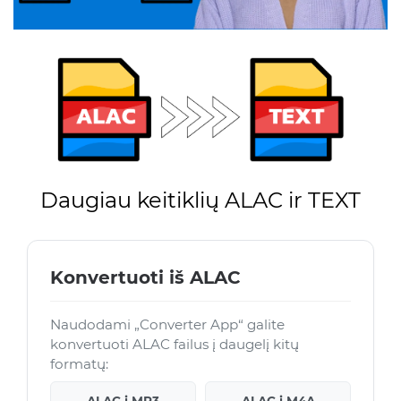
Daugiau keitiklių ALAC ir TEXT
Konvertuoti iš ALAC
Naudodami „Converter App“ galite
konvertuoti ALAC failus į daugelį kitų
formatų:
ALAC į MP3
ALAC į M4A