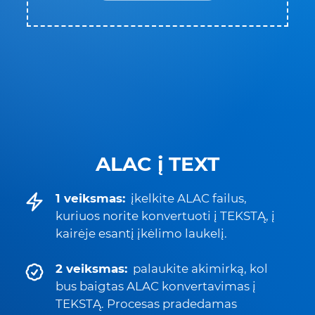
ALAC į TEXT
1 veiksmas:
įkelkite ALAC failus,
kuriuos norite konvertuoti į TEKSTĄ, į
kairėje esantį įkėlimo laukelį.
2 veiksmas:
palaukite akimirką, kol
bus baigtas ALAC konvertavimas į
TEKSTĄ. Procesas pradedamas