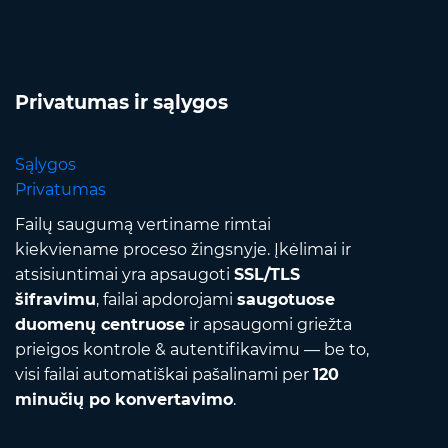
Privatumas ir sąlygos
Sąlygos
Privatumas
Failų saugumą vertiname rimtai
kiekviename proceso žingsnyje. Įkėlimai ir
atsisiuntimai yra apsaugoti
SSL/TLS
šifravimu
, failai apdorojami
saugotuose
duomenų centruose
ir apsaugomi griežta
prieigos kontrole & autentifikavimu — be to,
visi failai automatiškai pašalinami per
120
minučių po konvertavimo
.