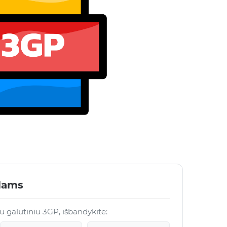
lams
 su galutiniu 3GP, išbandykite: