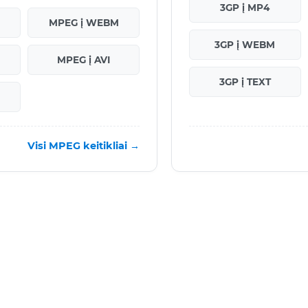
3GP į MP4
MPEG į WEBM
3GP į WEBM
MPEG į AVI
3GP į TEXT
Visi MPEG keitikliai →