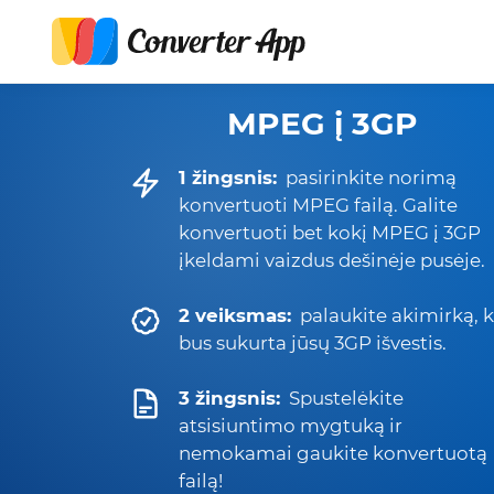
MPEG į 3GP
1 žingsnis:
pasirinkite norimą
konvertuoti MPEG failą. Galite
konvertuoti bet kokį MPEG į 3GP
įkeldami vaizdus dešinėje pusėje.
2 veiksmas:
palaukite akimirką, k
bus sukurta jūsų 3GP išvestis.
3 žingsnis:
Spustelėkite
atsisiuntimo mygtuką ir
nemokamai gaukite konvertuotą
failą!