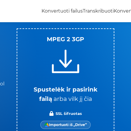
Konvertuoti failus
Transkribuoti
Konvert
MPEG 2 3GP
ol
Spustelėk ir pasirink
failą
arba vilk jį čia
SSL šifruotas
Importuoti iš „Drive“