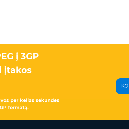
PEG į 3GP
 įtakos
KO
vos per kelias sekundes
3GP formatą.