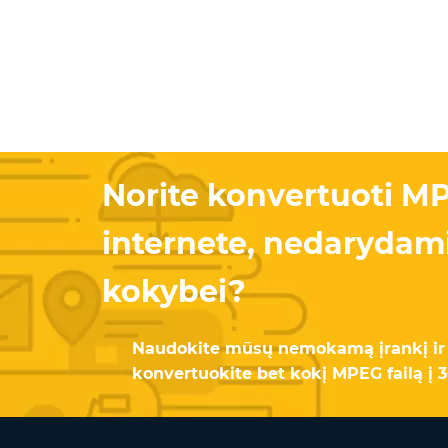
Norite konvertuoti M
internete, nedarydami
kokybei?
Naudokite mūsų nemokamą įrankį ir 
konvertuokite bet kokį MPEG failą į 