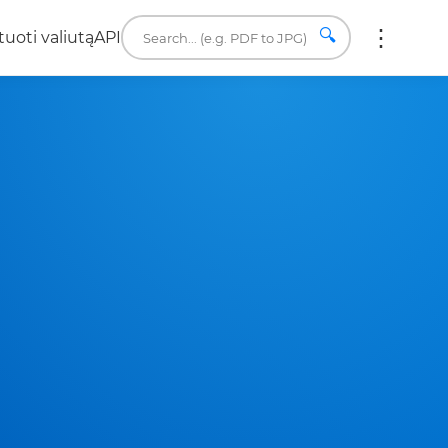
🔍
uoti valiutą
API