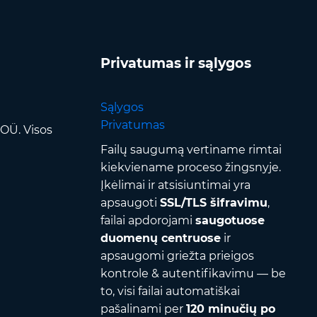
Privatumas ir sąlygos
Sąlygos
Privatumas
OÜ. Visos
Failų saugumą vertiname rimtai
kiekviename proceso žingsnyje.
Įkėlimai ir atsisiuntimai yra
apsaugoti
SSL/TLS šifravimu
,
failai apdorojami
saugotuose
duomenų centruose
ir
apsaugomi griežta prieigos
kontrole & autentifikavimu — be
to, visi failai automatiškai
pašalinami per
120 minučių po