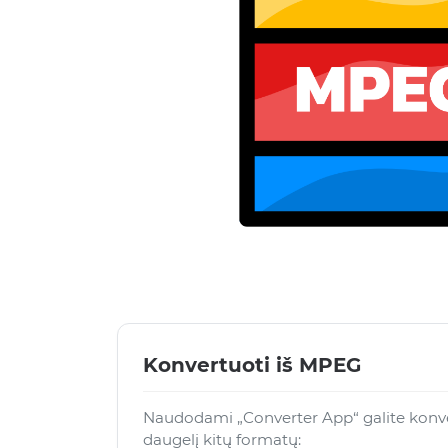
Konvertuoti iš MPEG
Naudodami „Converter App“ galite konve
daugelį kitų formatų: