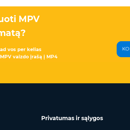
tuoti MPV
rmatą?
KO
d vos per kelias
MPV vaizdo įrašą į MP4
Privatumas ir sąlygos