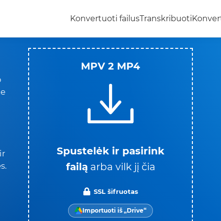
Konvertuoti failus
Transkribuoti
Konvert
MPV 2 MP4
o
te
Spustelėk ir pasirink
ir
failą
arba vilk jį čia
s.
SSL šifruotas
Importuoti iš „Drive“