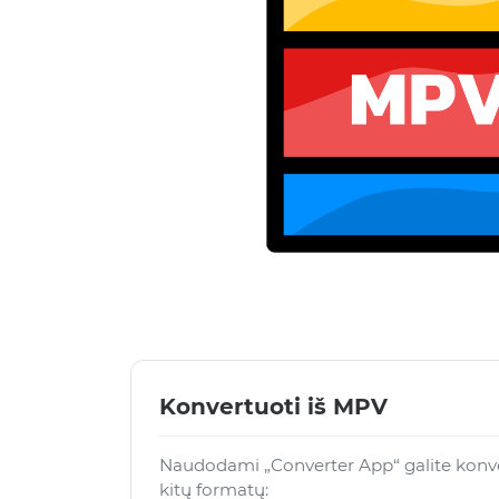
Konvertuoti iš MPV
Naudodami „Converter App“ galite konver
kitų formatų: