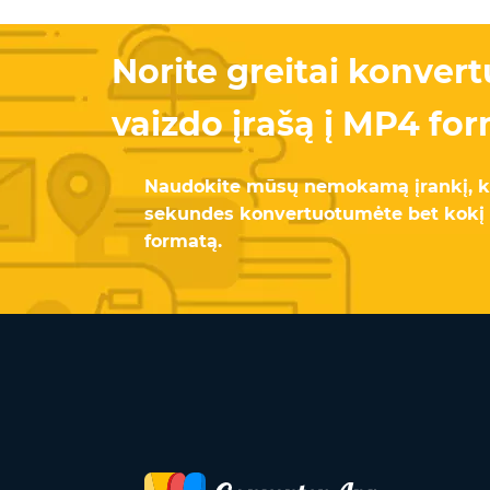
Norite greitai konver
vaizdo įrašą į MP4 fo
Naudokite mūsų nemokamą įrankį, ka
sekundes konvertuotumėte bet kokį 
formatą.