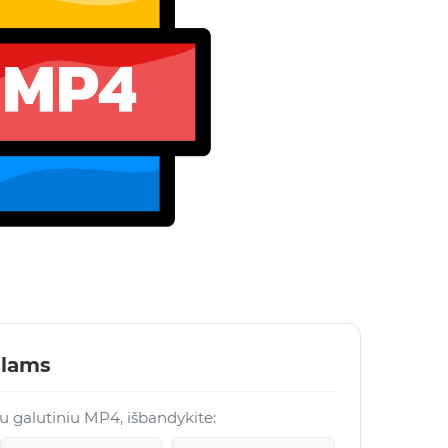
ilams
 su galutiniu MP4, išbandykite: