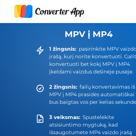
MPV į MP4
1 žingsnis:
pasirinkite MPV vaizd
įrašą, kurį norite konvertuoti. Gali
konvertuoti bet kokį MPV į MP4
įkeldami vaizdus dešinėje pusėje.
2 žingsnis:
failų konvertavimas iš
MPV į MP4 prasidės automatiškai 
bus baigtas vos per kelias sekunde
3 veiksmas:
Spustelėkite
atsisiuntimo mygtuką, kad
išsaugotumėte MP4 vaizdo įrašą