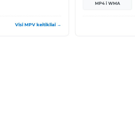
MP4 i WMA
Visi MPV keitikliai →