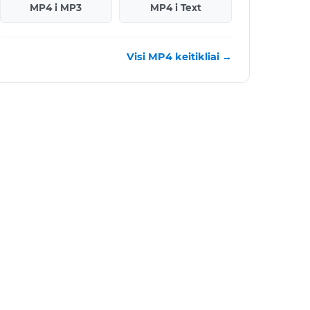
MP4 i MP3
MP4 i Text
Visi MP4 keitikliai →