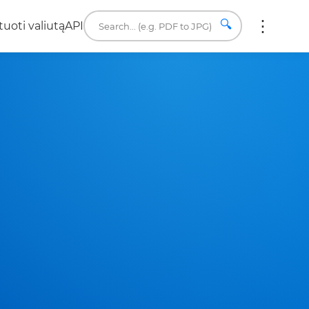
🔍
uoti valiutą
API