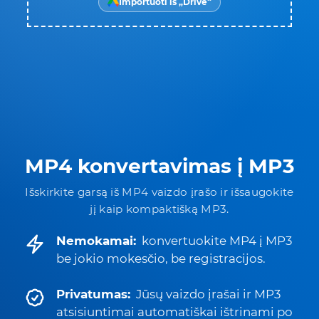
Importuoti iš „Drive“
MP4 konvertavimas į MP3
Išskirkite garsą iš MP4 vaizdo įrašo ir išsaugokite
jį kaip kompaktišką MP3.
Nemokamai:
konvertuokite MP4 į MP3
be jokio mokesčio, be registracijos.
Privatumas:
Jūsų vaizdo įrašai ir MP3
atsisiuntimai automatiškai ištrinami po