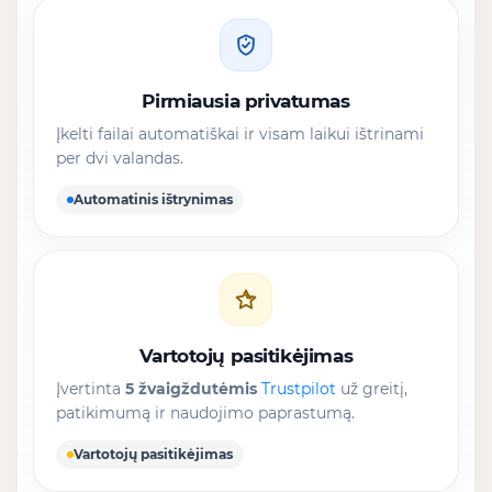
Pirmiausia privatumas
Įkelti failai automatiškai ir visam laikui ištrinami
per dvi valandas.
Automatinis ištrynimas
Vartotojų pasitikėjimas
Įvertinta
5 žvaigždutėmis
Trustpilot
už greitį,
patikimumą ir naudojimo paprastumą.
Vartotojų pasitikėjimas