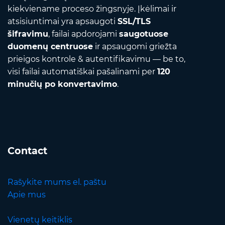
kiekviename proceso žingsnyje. Įkėlimai ir
atsisiuntimai yra apsaugoti
SSL/TLS
šifravimu
, failai apdorojami
saugotuose
duomenų centruose
ir apsaugomi griežta
prieigos kontrole & autentifikavimu — be to,
visi failai automatiškai pašalinami per
120
minučių po konvertavimo
.
Contact
Rašykite mums el. paštu
Apie mus
Vienetų keitiklis