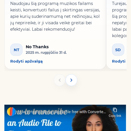
Naudojau šią programą muzikos failams
Turėjau t
keisti, konvertuoti failus į skirtingas versijas,
programėl
apie kurių suderinamumą net nežinojau, kol
šią progr
jų neprireikė, ir ji visada veikė greitai bei
nepatyria
efektyviai. Labai rekomenduoju!
labai pat
kolegomis
No Thanks
S
NT
SD
2025 m. rugpjūčio 31 d.
20
Rodyti apžvalgą
Rodyti a