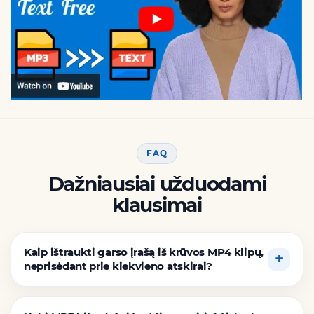
FAQ
Dažniausiai užduodami
klausimai
Kaip ištraukti garso įrašą iš krūvos MP4 klipų,
neprisėdant prie kiekvieno atskirai?