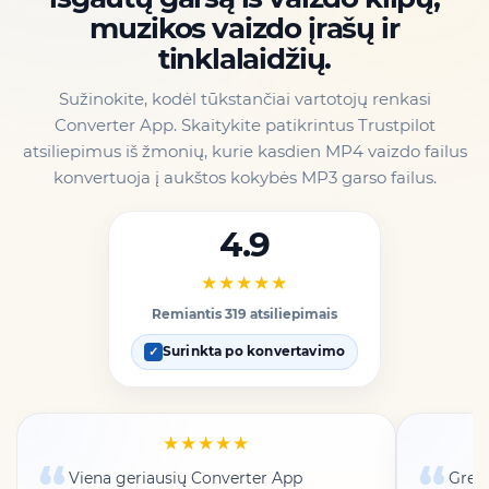
muzikos vaizdo įrašų ir
tinklalaidžių.
Sužinokite, kodėl tūkstančiai vartotojų renkasi
Converter App. Skaitykite patikrintus Trustpilot
atsiliepimus iš žmonių, kurie kasdien MP4 vaizdo failus
konvertuoja į aukštos kokybės MP3 garso failus.
4.9
★★★★★
Remiantis 319 atsiliepimais
Surinkta po konvertavimo
✓
★★★★★
Viena geriausių Converter App
Greit