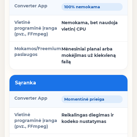
Converter App
100% nemokama
Vietinė programinė įranga (pvz., FFmpeg)
Nemokama, bet naudoja
vietinį CPU
Mokamos/Freemium paslaugos
Mėnesiniai planai arba
mokėjimas už kiekvieną
failą
Sąranka
Momentinė prieiga
Reikalingas diegimas ir
kodeko nustatymas