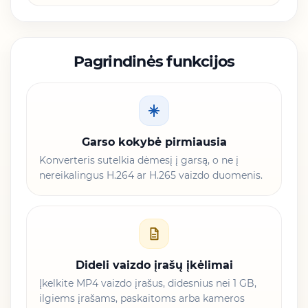
Pagrindinės funkcijos
Garso kokybė pirmiausia
Konverteris sutelkia dėmesį į garsą, o ne į
nereikalingus H.264 ar H.265 vaizdo duomenis.
Dideli vaizdo įrašų įkėlimai
Įkelkite MP4 vaizdo įrašus, didesnius nei 1 GB,
ilgiems įrašams, paskaitoms arba kameros