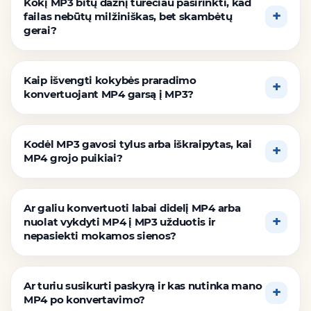
Kokį MP3 bitų dažnį turėčiau pasirinkti, kad
failas nebūtų milžiniškas, bet skambėtų
gerai?
Kaip išvengti kokybės praradimo
konvertuojant MP4 garsą į MP3?
Kodėl MP3 gavosi tylus arba iškraipytas, kai
MP4 grojo puikiai?
Ar galiu konvertuoti labai didelį MP4 arba
nuolat vykdyti MP4 į MP3 užduotis ir
nepasiekti mokamos sienos?
Ar turiu susikurti paskyrą ir kas nutinka mano
MP4 po konvertavimo?