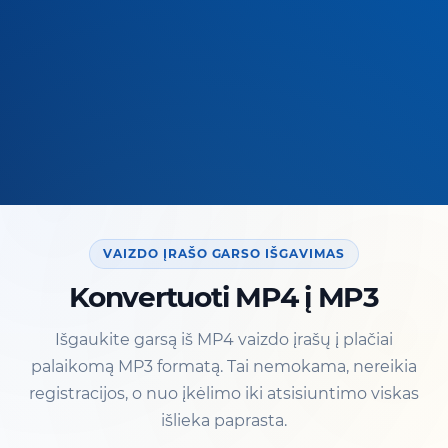
VAIZDO ĮRAŠO GARSO IŠGAVIMAS
Konvertuoti MP4 į MP3
Išgaukite garsą iš MP4 vaizdo įrašų į plačiai
palaikomą MP3 formatą. Tai nemokama, nereikia
registracijos, o nuo įkėlimo iki atsisiuntimo viskas
išlieka paprasta.