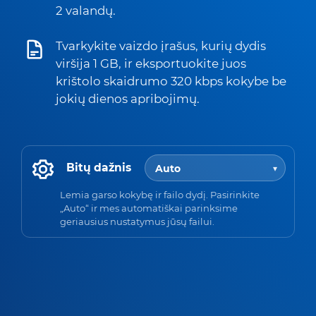
2 valandų.
Tvarkykite vaizdo įrašus, kurių dydis
viršija 1 GB, ir eksportuokite juos
krištolo skaidrumo 320 kbps kokybe be
jokių dienos apribojimų.
Bitų dažnis
Lemia garso kokybę ir failo dydį. Pasirinkite
„Auto“ ir mes automatiškai parinksime
geriausius nustatymus jūsų failui.