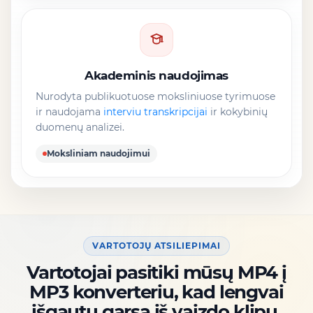
Akademinis naudojimas
Nurodyta publikuotuose moksliniuose tyrimuose
ir naudojama
interviu transkripcijai
ir kokybinių
duomenų analizei.
Moksliniam naudojimui
VARTOTOJŲ ATSILIEPIMAI
Vartotojai pasitiki mūsų MP4 į
MP3 konverteriu, kad lengvai
išgautų garsą iš vaizdo klipų,