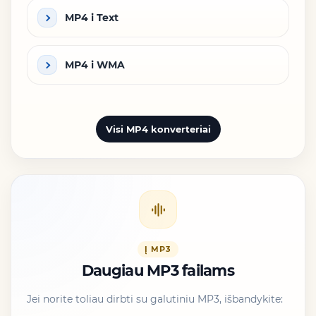
MP4 i Text
MP4 i WMA
Visi MP4 konverteriai
Į MP3
Daugiau MP3 failams
Jei norite toliau dirbti su galutiniu MP3, išbandykite: