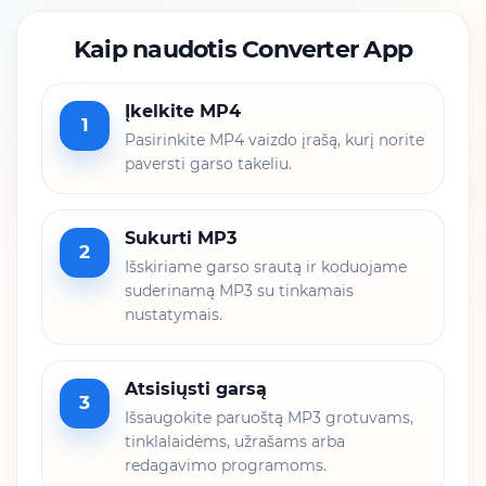
Kaip naudotis Converter App
Įkelkite MP4
1
Pasirinkite MP4 vaizdo įrašą, kurį norite
paversti garso takeliu.
Sukurti MP3
2
Išskiriame garso srautą ir koduojame
suderinamą MP3 su tinkamais
nustatymais.
Atsisiųsti garsą
3
Išsaugokite paruoštą MP3 grotuvams,
tinklalaidėms, užrašams arba
redagavimo programoms.