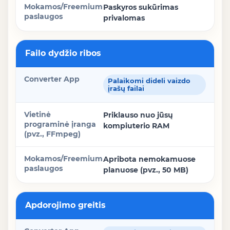
Paskyros sukūrimas
privalomas
Failo dydžio ribos
Palaikomi dideli vaizdo
įrašų failai
Priklauso nuo jūsų
kompiuterio RAM
Apribota nemokamuose
planuose (pvz., 50 MB)
Apdorojimo greitis