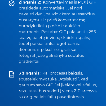
Žingsnis 2:
Konvertavimas iš PCX į GIF
prasideda automatiškai. Jei nori
pakeisti dydį, naudok žemiau esančius
nustatymus ir prieš konvertavimą
nurodyk tikslų pločio ir aukščio
matmenis. Pastaba: GIF palaiko tik 256
spalvų paletę ir vieną skaidrią spalvą,
todėl puikiai tinka logotipams,
ikonoms ir pikselinei grafikai;
fotografijose gali išnykti subtilūs
gradientai.
3 žingsnis:
Kai procesas baigsis,
spustelėk mygtuką „Atsisiųsti“, kad
gautum savo GIF. Jei įkėlėte kelis failus,
rezultatai bus sudėti į vieną ZIP archyvą
su originaliais failų pavadinimais.