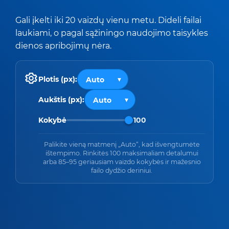
Gali įkelti iki 20 vaizdų vienu metu. Dideli failai
laukiami, o pagal sąžiningo naudojimo taisykles
dienos apribojimų nėra.
Plotis (px):
Aukštis (px):
Kokybė
100
Palikite vieną matmenį „Auto“, kad išvengtumėte
ištempimo. Rinkitės 100 maksimaliam detalumui
arba 85–95 geriausiam vaizdo kokybės ir mažesnio
failo dydžio deriniui.