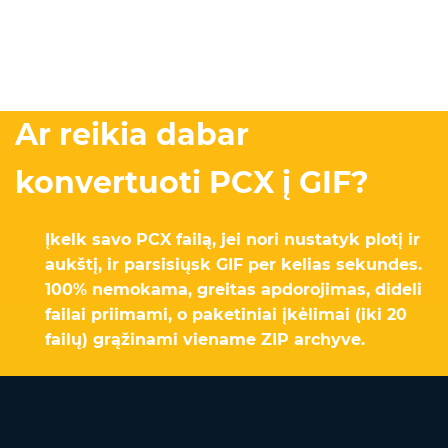
Ar reikia dabar
konvertuoti PCX į GIF?
Įkelk savo PCX failą, jei nori nustatyk plotį ir
aukštį, ir parsisiųsk GIF per kelias sekundes.
100% nemokama, greitas apdorojimas, dideli
failai priimami, o paketiniai įkėlimai (iki 20
failų) grąžinami viename ZIP archyve.