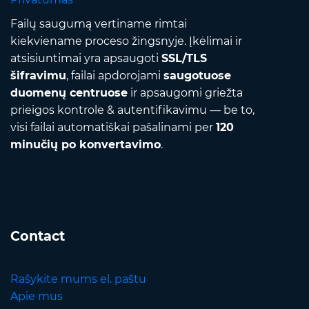
Failų saugumą vertiname rimtai
kiekviename proceso žingsnyje. Įkėlimai ir
atsisiuntimai yra apsaugoti
SSL/TLS
šifravimu
, failai apdorojami
saugotuose
duomenų centruose
ir apsaugomi griežta
prieigos kontrole & autentifikavimu — be to,
visi failai automatiškai pašalinami per
120
minučių po konvertavimo
.
Contact
Rašykite mums el. paštu
Apie mus