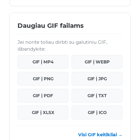
Daugiau GIF failams
Jei norite toliau dirbti su galutiniu GIF,
išbandykite:
GIF į MP4
GIF į WEBP
GIF į PNG
GIF į JPG
GIF į PDF
GIF į TXT
GIF į XLSX
GIF į ICO
Visi GIF keitikliai →