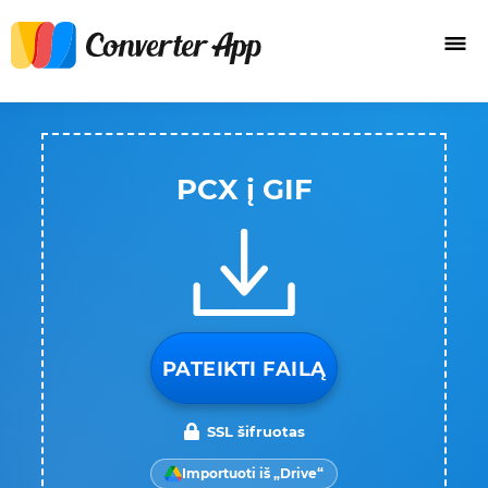
PCX į GIF
PATEIKTI FAILĄ
SSL šifruotas
Importuoti iš „Drive“