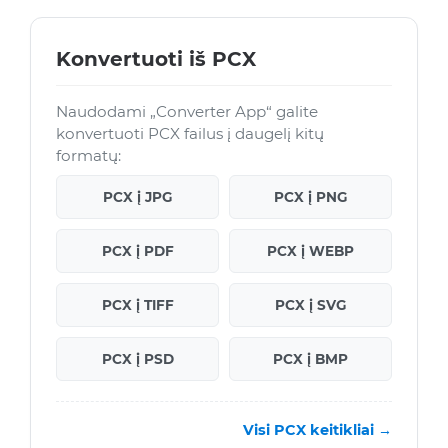
Konvertuoti iš PCX
Naudodami „Converter App“ galite
konvertuoti PCX failus į daugelį kitų
formatų:
PCX į JPG
PCX į PNG
PCX į PDF
PCX į WEBP
PCX į TIFF
PCX į SVG
PCX į PSD
PCX į BMP
Visi PCX keitikliai →