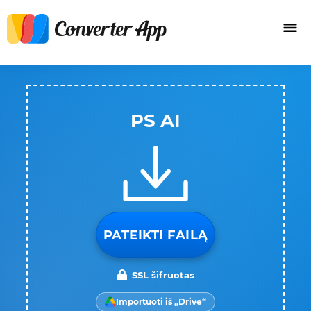
PS AI
PATEIKTI FAILĄ
SSL šifruotas
Importuoti iš „Drive“