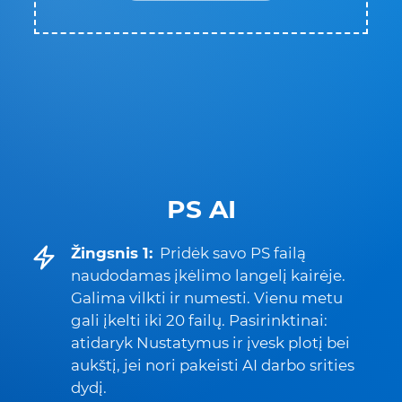
PS AI
Žingsnis 1:
Pridėk savo PS failą
naudodamas įkėlimo langelį kairėje.
Galima vilkti ir numesti. Vienu metu
gali įkelti iki 20 failų. Pasirinktinai:
atidaryk Nustatymus ir įvesk plotį bei
aukštį, jei nori pakeisti AI darbo srities
dydį.