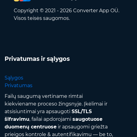
Copyright © 2021 - 2026 Converter App OÜ.
Visos teisės saugomos.
Privatumas ir sąlygos
Sąlygos
Privatumas
Failų saugumą vertiname rimtai
kiekviename proceso žingsnyje. Įkėlimai ir
atsisiuntimai yra apsaugoti
SSL/TLS
šifravimu
, failai apdorojami
saugotuose
duomenų centruose
ir apsaugomi griežta
prieigos kontrole & autentifikavimu — be to,