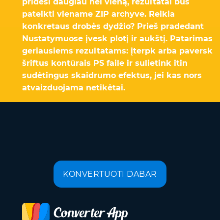
pridėsi daugiau nei vieną, rezultatai bus
pateikti viename ZIP archyve. Reikia
konkretaus drobės dydžio? Prieš pradedant
Nustatymuose įvesk plotį ir aukštį. Patarimas
geriausiems rezultatams: įterpk arba paversk
šriftus kontūrais PS faile ir sulietink itin
sudėtingus skaidrumo efektus, jei kas nors
atvaizduojama netikėtai.
KONVERTUOTI DABAR