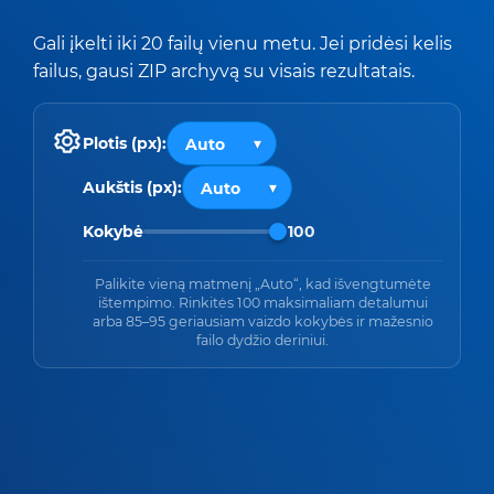
Gali įkelti iki 20 failų vienu metu. Jei pridėsi kelis
failus, gausi ZIP archyvą su visais rezultatais.
Plotis (px):
Aukštis (px):
Kokybė
100
Palikite vieną matmenį „Auto“, kad išvengtumėte
ištempimo. Rinkitės 100 maksimaliam detalumui
arba 85–95 geriausiam vaizdo kokybės ir mažesnio
failo dydžio deriniui.