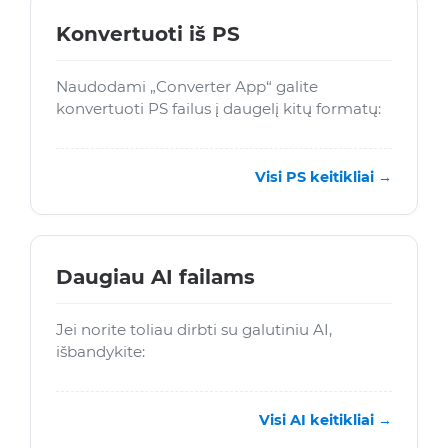
Konvertuoti iš PS
Naudodami „Converter App“ galite
konvertuoti PS failus į daugelį kitų formatų:
Visi PS keitikliai →
Daugiau AI failams
Jei norite toliau dirbti su galutiniu AI,
išbandykite:
Visi AI keitikliai →