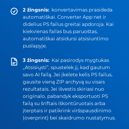
2 žingsnis:
konvertavimas prasideda
automatiškai. Converter App net ir
didelius PS failus greitai apdoroja. Kai
kiekvienas failas bus paruoštas,
automatiškai atsidursi atsisiuntimo
puslapyje.
3 žingsnis:
Kai pasirodys mygtukas
„Atsisiųsti“, spustelėk jį, kad gautum
savo AI failą. Jei įkėlėte kelis PS failus,
gausite vieną ZIP archyvą su visais
rezultatais. Jei išvestis skiriasi nuo
originalo, pabandyk eksportuoti PS
failą su šriftais iškontūruotais arba
įterptais ir patikrink viršspausdinimo
(overprint) bei skaidrumo nustatymus.