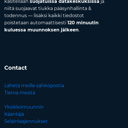
käsitellään
suojatuissa datakeskuksissa
ja
niitä suojaavat tiukka pääsynhallinta &
todennus — lisäksi kaikki tiedostot
poistetaan automaattisesti
120 minuutin
kuluessa muunnoksen jälkeen
.
Contact
Lähetä meille sähköpostia
Tietoa meistä
Yksikkömuunnin
Kääntäjä
Selainlaajennukset