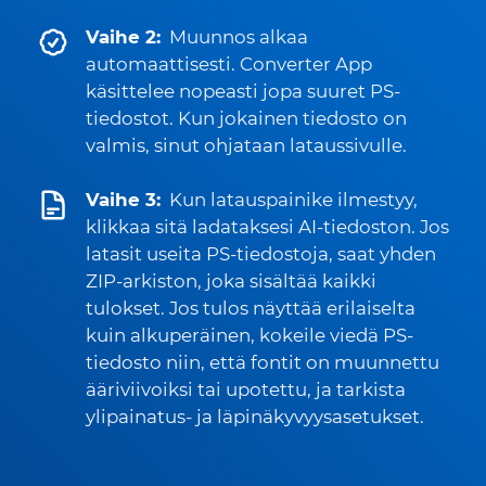
Vaihe 2:
Muunnos alkaa
automaattisesti. Converter App
käsittelee nopeasti jopa suuret PS-
tiedostot. Kun jokainen tiedosto on
valmis, sinut ohjataan lataussivulle.
Vaihe 3:
Kun latauspainike ilmestyy,
klikkaa sitä ladataksesi AI-tiedoston. Jos
latasit useita PS-tiedostoja, saat yhden
ZIP-arkiston, joka sisältää kaikki
tulokset. Jos tulos näyttää erilaiselta
kuin alkuperäinen, kokeile viedä PS-
tiedosto niin, että fontit on muunnettu
ääriviivoiksi tai upotettu, ja tarkista
ylipainatus- ja läpinäkyvyysasetukset.