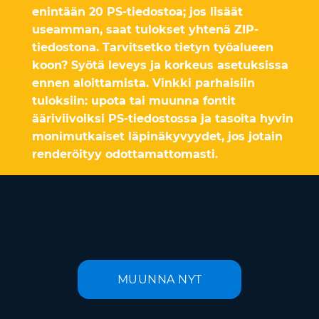
enintään 20 PS-tiedostoa; jos lisäät
useamman, saat tulokset yhtenä ZIP-
tiedostona. Tarvitsetko tietyn työalueen
koon? Syötä leveys ja korkeus asetuksissa
ennen aloittamista. Vinkki parhaisiin
tuloksiin: upota tai muunna fontit
ääriviivoiksi PS-tiedostossa ja tasoita hyvin
monimutkaiset läpinäkyvyydet, jos jotain
renderöityy odottamattomasti.
MUUNNA NYT