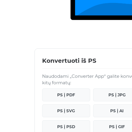
Konvertuoti iš PS
Naudodami „Converter App“ galite konver
kitų formatų:
PS į PDF
PS į JPG
PS į SVG
PS į AI
PS į PSD
PS į GIF