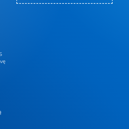
S
dvę
ą