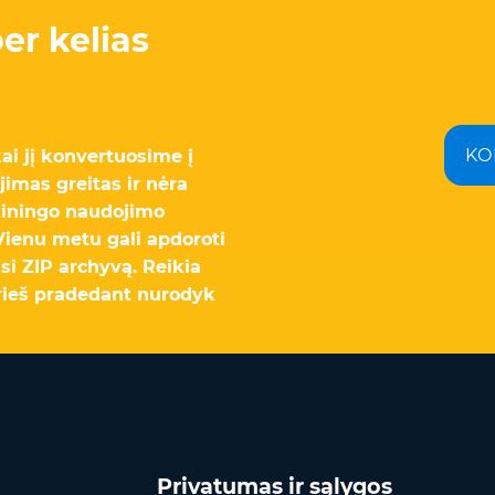
er kelias
KO
ai jį konvertuosime į
imas greitas ir nėra
žiningo naudojimo
 Vienu metu gali apdoroti
usi ZIP archyvą. Reikia
ieš pradedant nurodyk
Privatumas ir sąlygos