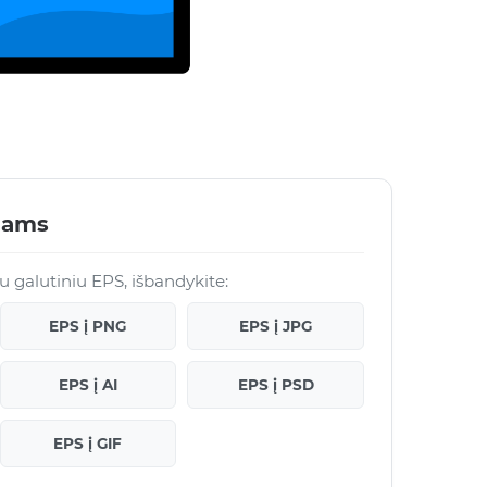
lams
 su galutiniu EPS, išbandykite:
EPS į PNG
EPS į JPG
EPS į AI
EPS į PSD
EPS į GIF