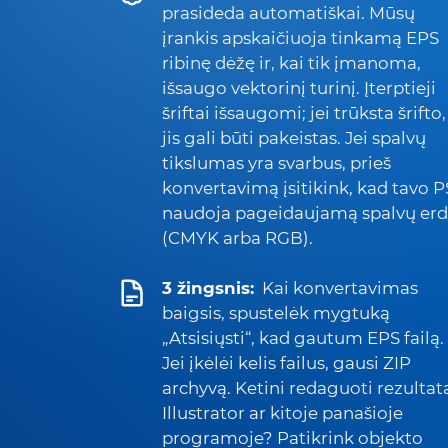
prasideda automatiškai. Mūsų
įrankis apskaičiuoja tinkamą EPS
ribinę dėžę ir, kai tik įmanoma,
išsaugo vektorinį turinį. Įterptieji
šriftai išsaugomi; jei trūksta šrifto,
jis gali būti pakeistas. Jei spalvų
tikslumas yra svarbus, prieš
konvertavimą įsitikink, kad tavo P
naudoja pageidaujamą spalvų er
(CMYK arba RGB).
3 žingsnis:
Kai konvertavimas
baigsis, spustelėk mygtuką
„Atsisiųsti“, kad gautum EPS failą.
Jei įkėlėi kelis failus, gausi ZIP
archyvą. Ketini redaguoti rezultat
Illustrator ar kitoje panašioje
programoje? Patikrink objekto