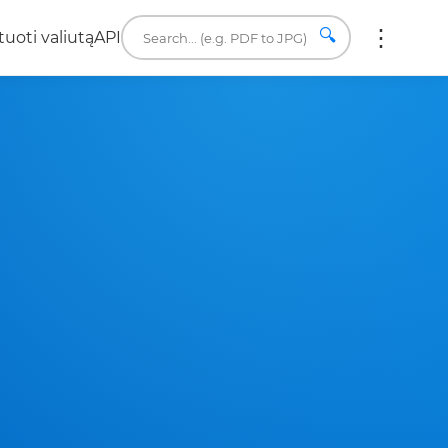
🔍
uoti valiutą
API