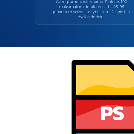
išvengtumėte ištempimo. Rinkitės 100
maksimaliam detalumui arba 85–95
geriausiam vaizdo kokybės ir mažesnio failo
dydžio deriniui.