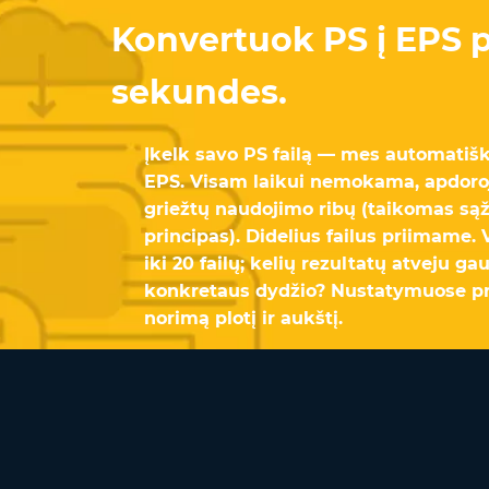
Konvertuok PS į EPS p
sekundes.
Įkelk savo PS failą — mes automatišk
EPS. Visam laikui nemokama, apdoroj
griežtų naudojimo ribų (taikomas są
principas). Didelius failus priimame.
iki 20 failų; kelių rezultatų atveju ga
konkretaus dydžio? Nustatymuose pr
norimą plotį ir aukštį.