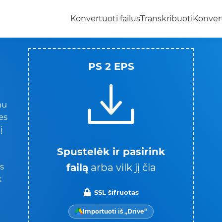
Konvertuoti failus
Transkribuoti
Konvert
PS 2 EPS
nu
es
į
Spustelėk ir pasirink
failą
arba vilk jį čia
is
k
SSL šifruotas
Importuoti iš „Drive“