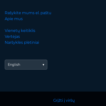
Rašykite mums el. paštu
Apie mus
Vienetų keitiklis
Vertėjas
Naršyklės plėtiniai
English
Grįžti į viršų