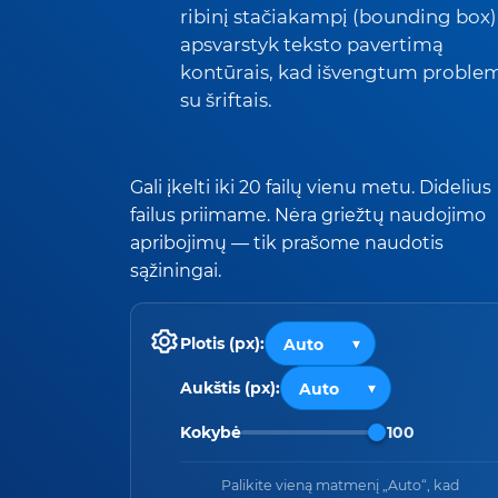
ribinį stačiakampį (bounding box) 
apsvarstyk teksto pavertimą
kontūrais, kad išvengtum proble
su šriftais.
Gali įkelti iki 20 failų vienu metu. Didelius
failus priimame. Nėra griežtų naudojimo
apribojimų — tik prašome naudotis
sąžiningai.
Plotis (px):
Aukštis (px):
Kokybė
100
Palikite vieną matmenį „Auto“, kad