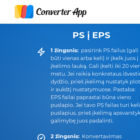
PS į EPS
1 žingsnis:
pasirink PS failus (gali
būti vienas arba keli) ir įkelk juos į
įkėlimo lauką. Gali įkelti iki 20 vie
metu. Jei reikia konkretaus išvesti
dydžio, prieš įkėlimą nustatyk plot
ir aukštį nustatymuose. Pastaba:
EPS failai paprastai būna vieno
puslapio. Jei tavo PS failas turi kel
puslapius, prieš įkėlimą apsvarsty
galimybę juos padalinti.
2 žingsnis:
Konvertavimas