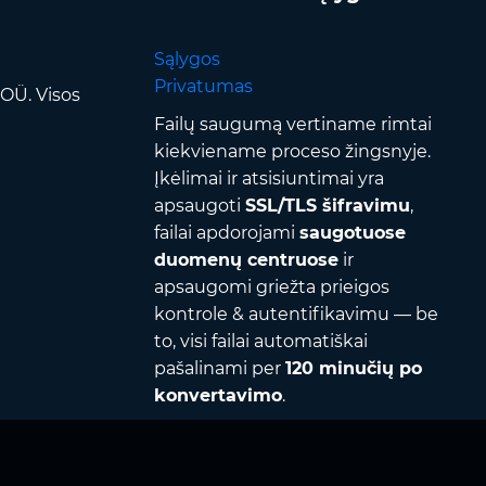
Sąlygos
Privatumas
OÜ. Visos
Failų saugumą vertiname rimtai
kiekviename proceso žingsnyje.
Įkėlimai ir atsisiuntimai yra
apsaugoti
SSL/TLS šifravimu
,
failai apdorojami
saugotuose
duomenų centruose
ir
apsaugomi griežta prieigos
kontrole & autentifikavimu — be
to, visi failai automatiškai
pašalinami per
120 minučių po
konvertavimo
.