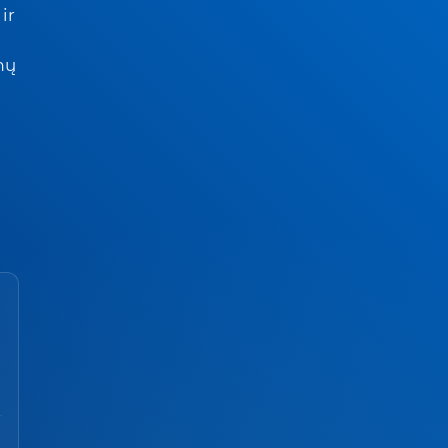
ir
mų