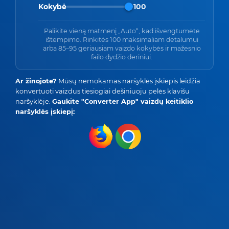
Kokybė
100
Palikite vieną matmenį „Auto“, kad išvengtumėte
ištempimo. Rinkitės 100 maksimaliam detalumui
arba 85–95 geriausiam vaizdo kokybės ir mažesnio
failo dydžio deriniui.
Ar žinojote?
Mūsų nemokamas naršyklės įskiepis leidžia
konvertuoti vaizdus tiesiogiai dešiniuoju pelės klavišu
naršyklėje.
Gaukite "Converter App" vaizdų keitiklio
naršyklės įskiepį: