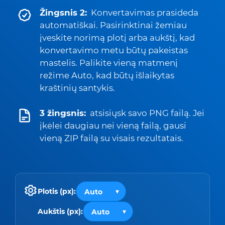
Žingsnis 2:
Konvertavimas prasideda
automatiškai. Pasirinktinai žemiau
įveskite norimą plotį arba aukštį, kad
konvertavimo metu būtų pakeistas
mastelis. Palikite vieną matmenį
režime Auto, kad būtų išlaikytas
kraštinių santykis.
3 žingsnis:
atsisiųsk savo PNG failą. Jei
įkėlei daugiau nei vieną failą, gausi
vieną ZIP failą su visais rezultatais.
Plotis (px):
Aukštis (px):