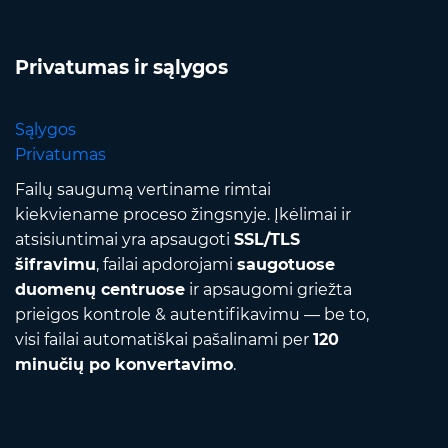
Privatumas ir sąlygos
Sąlygos
Privatumas
Failų saugumą vertiname rimtai
kiekviename proceso žingsnyje. Įkėlimai ir
atsisiuntimai yra apsaugoti
SSL/TLS
šifravimu
, failai apdorojami
saugotuose
duomenų centruose
ir apsaugomi griežta
prieigos kontrole & autentifikavimu — be to,
visi failai automatiškai pašalinami per
120
minučių po konvertavimo
.