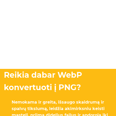
Reikia dabar WebP
konvertuoti į PNG?
Nemokama ir greita, išsaugo skaidrumą ir
spalvų tikslumą, leidžia akimirksniu keisti
mastelį, priima didelius failus ir apdoroja iki