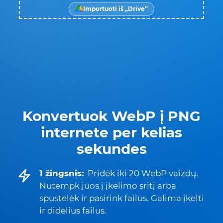
Importuoti iš „Drive“
Konvertuok WebP į PNG
internete per kelias
sekundes
1 žingsnis:
Pridėk iki 20 WebP vaizdų.
Nutempk juos į įkėlimo sritį arba
spustelėk ir pasirink failus. Galima įkelti
ir didelius failus.