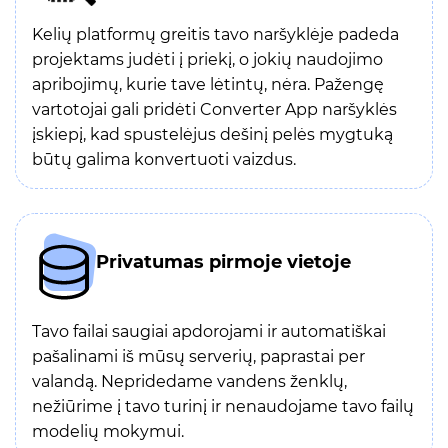
Kelių platformų greitis tavo naršyklėje padeda
projektams judėti į priekį, o jokių naudojimo
apribojimų, kurie tave lėtintų, nėra. Pažengę
vartotojai gali pridėti Converter App naršyklės
įskiepį, kad spustelėjus dešinį pelės mygtuką
būtų galima konvertuoti vaizdus.
Privatumas pirmoje vietoje
Tavo failai saugiai apdorojami ir automatiškai
pašalinami iš mūsų serverių, paprastai per
valandą. Nepridedame vandens ženklų,
nežiūrime į tavo turinį ir nenaudojame tavo failų
modelių mokymui.