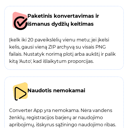
Paketinis konvertavimas ir
išmanus dydžių keitimas
Įkelk iki 20 paveikslėlių vienu metu; jei įkelsi
kelis, gausi vieną ZIP archyvą su visais PNG
failais. Nustatyk norimą plotį arba aukštį ir palik
kitą 'Auto', kad išlaikytum proporcijas.
Naudotis nemokamai
Converter App yra nemokama. Nėra vandens
ženklų, registracijos barjerų ar naudojimo
apribojimų, išskyrus sąžiningo naudojimo ribas.