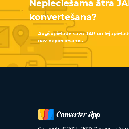
Nepieciešama ātra JA
konvertēšana?
Augšupielādē savu JAR un lejupielādē 
nav nepieciešams.
Copyright © 2021 - 2026 Converter App 