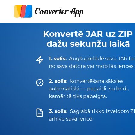
Konvertē JAR uz ZIP
dažu sekunžu laikā
1. solis:
Augšupielādē savu JAR fai
no sava datora vai mobilās ierīces.
2. solis:
konvertēšana sāksies
automātiski — pagaidi īsu brīdi,
kamēr tā tiks pabeigta.
3. solis:
Saglabā tikko izveidoto Z
arhīvu savā ierīcē.