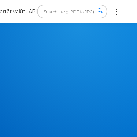
🔍
ertēt valūtu
API