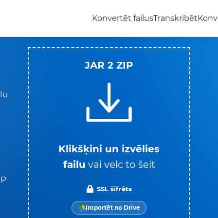
Konvertēt failus
Transkribēt
Konv
JAR 2 ZIP
lu
Klikšķini un izvēlies
failu
vai velc to šeit
IP
SSL šifrēts
Importēt no Drive