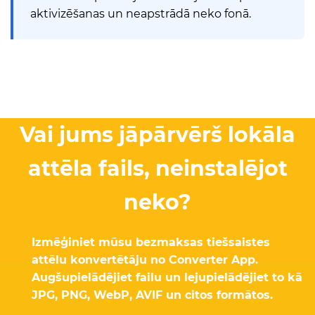
aktivizēšanas un neapstrādā neko fonā.
Vai jums jāpārvērš lokāla
attēla fails, neinstalējot
neko?
Izmēģiniet mūsu bezmaksas tiešsaistes
attēlu konvertētāju no Converter App.
Augšupielādējiet failu un lejupielādējiet to kā
JPG, PNG, WebP, AVIF un citos formātos.