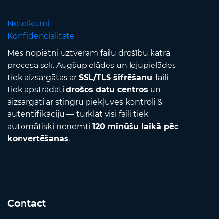
Noteikumi
Konfidencialitāte
Mēs nopietni uztveram failu drošību katrā
procesa solī. Augšupielādes un lejupielādes
tiek aizsargātas ar
SSL/TLS šifrēšanu
, faili
tiek apstrādāti
drošos datu centros
un
aizsargāti ar stingru piekļuves kontroli &
autentifikāciju — turklāt visi faili tiek
automātiski noņemti
120 minūšu laikā pēc
konvertēšanas
.
Contact