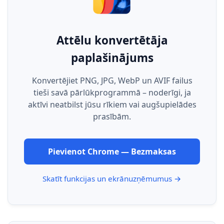
Attēlu konvertētāja
paplašinājums
Konvertējiet PNG, JPG, WebP un AVIF failus
tieši savā pārlūkprogrammā – noderīgi, ja
aktīvi neatbilst jūsu rīkiem vai augšupielādes
prasībām.
Pievienot Chrome — Bezmaksas
Skatīt funkcijas un ekrānuzņēmumus →