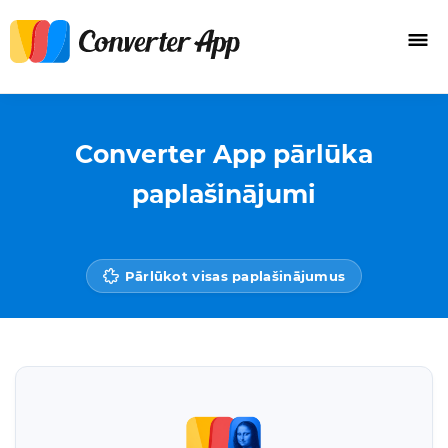
Converter App pārlūka
paplašinājumi
Pārlūkot visas paplašinājumus