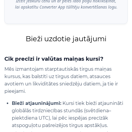
Izcelt jebkuru cenu un ar peles labo pogu noklikšķināt,
lai apskatītu Converter App tūlītēju konvertēšanas logu.
Bieži uzdotie jautājumi
Cik precīzi ir valūtas maiņas kursi?
Mēs izmantojam starptautiskās tirgus maiņas
kursus, kas balstīti uz tirgus datiem, atsauces
avotiem un likviditātes sniedzēju datiem, ja tie ir
pieejami.
Bieži atjauninājumi:
Kursi tiek bieži atjaunināti
globālās tirdzniecības stundās (svētdiena–
piektdiena UTC), lai pēc iespējas precīzāk
atspoguļotu pašreizējos tirgus apstākļus.