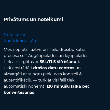
Privātums un noteikumi
Noteikumi
Konfidencialitāte
Mēs nopietni uztveram failu drošību katrā
procesa solī. Augšupielādes un lejupielādes
tiek aizsargātas ar
SSL/TLS šifrēšanu
, faili
tiek apstrādāti
drošos datu centros
un
aizsargāti ar stingru piekļuves kontroli &
autentifikāciju — turklāt visi faili tiek
automātiski noņemti
120 minūšu laikā pēc
konvertēšanas
.