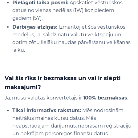
Pielāgoti laika posmi:
Apskatiet vēsturiskos
datus no vienas nedēļas (1W) līdz pieciem
gadiem (5Y).
Darbīgas atziņas:
Izmantojiet šos vēsturiskos
modeļus, lai salīdzinātu valūtu veiktspēju un
optimizētu lielāku naudas pārvēršanu veikšanas
laiku.
Vai šis rīks ir bezmaksas un vai ir slēpti
maksājumi?
Jā, mūsu valūtas konvertētājs ir
100% bezmaksas
.
Tikai informatīvs raksturs:
Mēs nodrošinām
neitrālus maiņas kursu datus. Mēs
neapstrādājam darījumus, neprasām reģistrāciju
un nekrājam personīgos finanšu datus.