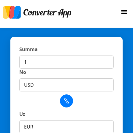
Summa
No
USD
Uz
EUR