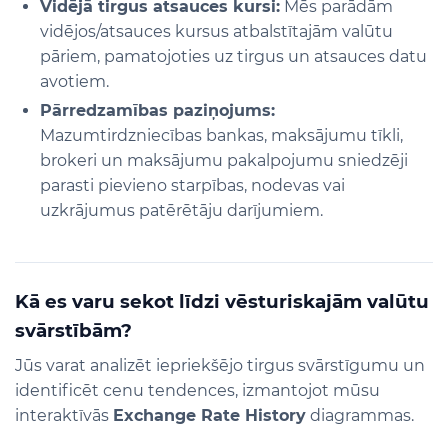
Vidējā tirgus atsauces kursi:
Mēs parādām
vidējos/atsauces kursus atbalstītajām valūtu
pāriem, pamatojoties uz tirgus un atsauces datu
avotiem.
Pārredzamības paziņojums:
Mazumtirdzniecības bankas, maksājumu tīkli,
brokeri un maksājumu pakalpojumu sniedzēji
parasti pievieno starpības, nodevas vai
uzkrājumus patērētāju darījumiem.
Kā es varu sekot līdzi vēsturiskajām valūtu
svārstībām?
Jūs varat analizēt iepriekšējo tirgus svārstīgumu un
identificēt cenu tendences, izmantojot mūsu
interaktīvās
Exchange Rate History
diagrammas.