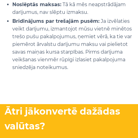
Noslēptās maksas:
Tā kā mēs neapstrādājam
darījumus, nav slēptu izmaksu.
Brīdinājums par trešajām pusēm:
Ja izvēlaties
veikt darījumu, izmantojot mūsu vietnē minētos
trešo pušu pakalpojumus, ņemiet vērā, ka tie var
piemērot ārvalstu darījumu maksu vai pielietot
savas maiņas kursa starpības. Pirms darījuma
veikšanas vienmēr rūpīgi izlasiet pakalpojuma
sniedzēja noteikumus.
Ātri jākonvertē dažādas
valūtas?