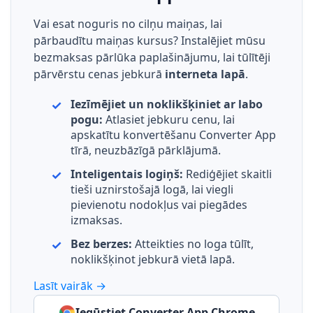
Vai esat noguris no cilņu maiņas, lai
pārbaudītu maiņas kursus? Instalējiet mūsu
bezmaksas pārlūka paplašinājumu, lai tūlītēji
pārvērstu cenas jebkurā
interneta lapā
.
Iezīmējiet un noklikšķiniet ar labo
pogu:
Atlasiet jebkuru cenu, lai
apskatītu konvertēšanu Converter App
tīrā, neuzbāzīgā pārklājumā.
Inteligentais logiņš:
Rediģējiet skaitli
tieši uznirstošajā logā, lai viegli
pievienotu nodokļus vai piegādes
izmaksas.
Bez berzes:
Atteikties no loga tūlīt,
noklikšķinot jebkurā vietā lapā.
Lasīt vairāk →
Iegūstiet Converter App Chrome