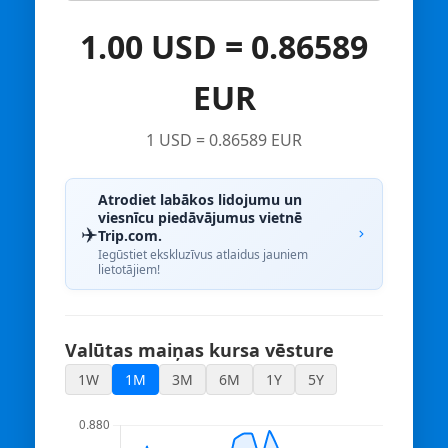
1.00 USD = 0.86589
EUR
1 USD = 0.86589 EUR
Atrodiet labākos lidojumu un
viesnīcu piedāvājumus vietnē
✈️
Trip.com.
Iegūstiet ekskluzīvus atlaidus jauniem
lietotājiem!
Valūtas maiņas kursa vēsture
1W
1M
3M
6M
1Y
5Y