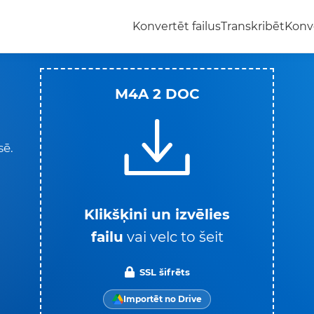
Konvertēt failus
Transkribēt
Konv
M4A 2 DOC
sē.
Klikšķini un izvēlies
failu
vai velc to šeit
SSL šifrēts
Importēt no Drive