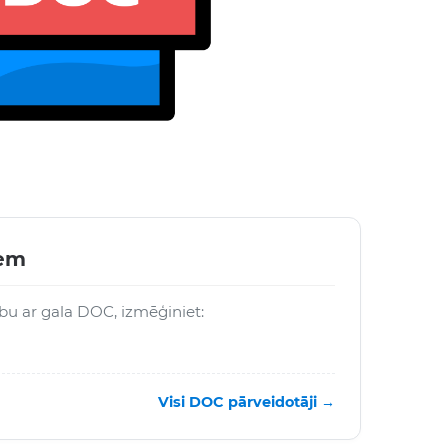
iem
rbu ar gala DOC, izmēģiniet:
Visi DOC pārveidotāji →