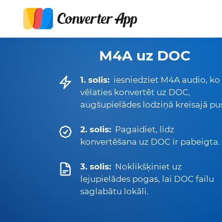
M4A uz DOC
1. solis:
iesniedziet M4A audio, ko
vēlaties konvertēt uz DOC,
augšupielādes lodziņā kreisajā pu
2. solis:
Pagaidiet, līdz
konvertēšana uz DOC ir pabeigta.
3. solis:
Noklikšķiniet uz
lejupielādes pogas, lai DOC failu
saglabātu lokāli.