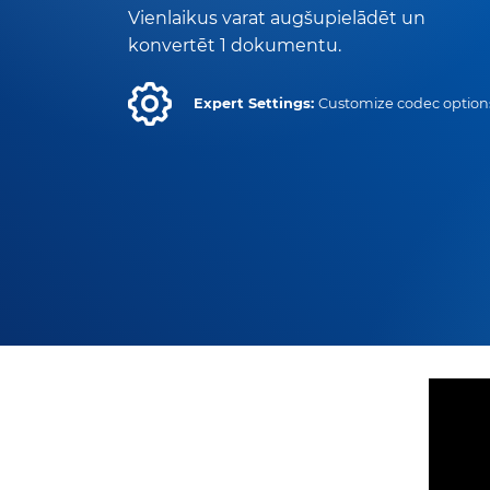
Vienlaikus varat augšupielādēt un
konvertēt 1 dokumentu.
Expert Settings:
Customize codec option