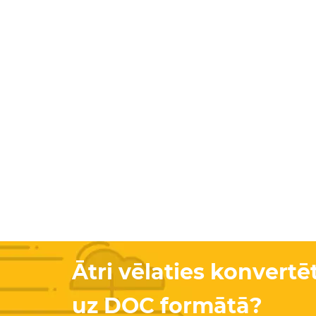
Ātri vēlaties konvert
uz DOC formātā?