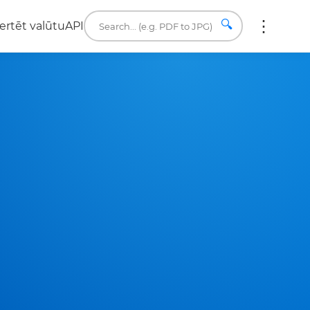
🔍
ertēt valūtu
API