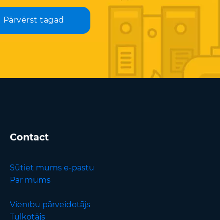
Pārvērst tagad
Contact
Sūtiet mums e-pastu
Par mums
Vienību pārveidotājs
Tulkotājs