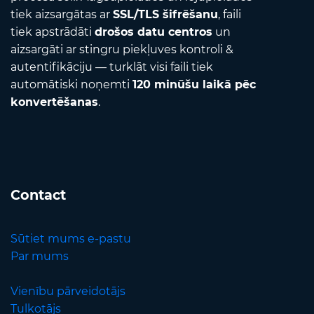
tiek aizsargātas ar
SSL/TLS šifrēšanu
, faili
tiek apstrādāti
drošos datu centros
un
aizsargāti ar stingru piekļuves kontroli &
autentifikāciju — turklāt visi faili tiek
automātiski noņemti
120 minūšu laikā pēc
konvertēšanas
.
Contact
Sūtiet mums e-pastu
Par mums
Vienību pārveidotājs
Tulkotājs