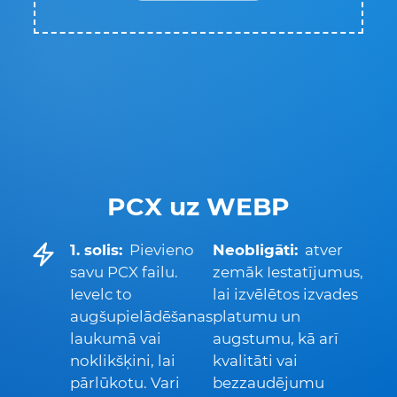
PCX uz WEBP
1. solis:
Pievieno
Neobligāti:
atver
savu PCX failu.
zemāk Iestatījumus,
Ievelc to
lai izvēlētos izvades
augšupielādēšanas
platumu un
laukumā vai
augstumu, kā arī
noklikšķini, lai
kvalitāti vai
pārlūkotu. Vari
bezzaudējumu