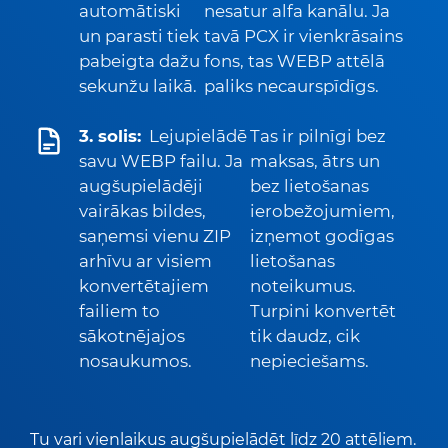
automātiski
nesatur alfa kanālu. Ja
un parasti tiek
tavā PCX ir vienkrāsains
pabeigta dažu
fons, tas WEBP attēlā
sekunžu laikā.
paliks necaurspīdīgs.
3. solis:
Lejupielādē
Tas ir pilnīgi bez
savu WEBP failu. Ja
maksas, ātrs un
augšupielādēji
bez lietošanas
vairākas bildes,
ierobežojumiem,
saņemsi vienu ZIP
izņemot godīgas
arhīvu ar visiem
lietošanas
konvertētajiem
noteikumus.
failiem to
Turpini konvertēt
sākotnējajos
tik daudz, cik
nosaukumos.
nepieciešams.
Tu vari vienlaikus augšupielādēt līdz 20 attēliem.