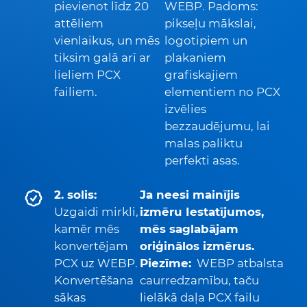
pievienot līdz 20
WEBP. Padoms:
attēliem
pikseļu mākslai,
vienlaikus, un mēs
logotipiem un
tiksim galā arī ar
plakaniem
lieliem PCX
grafiskajiem
failiem.
elementiem no PCX
izvēlies
bezzaudējumu, lai
malas paliktu
perfekti asas.
2. solis:
Ja neesi mainījis
Uzgaidi mirkli,
izmēru Iestatījumos,
kamēr mēs
mēs saglabājam
konvertējam
oriģinālos izmērus.
PCX uz WEBP.
Piezīme:
WEBP atbalsta
Konvertēšana
caurredzamību, taču
sākas
lielākā daļa PCX failu