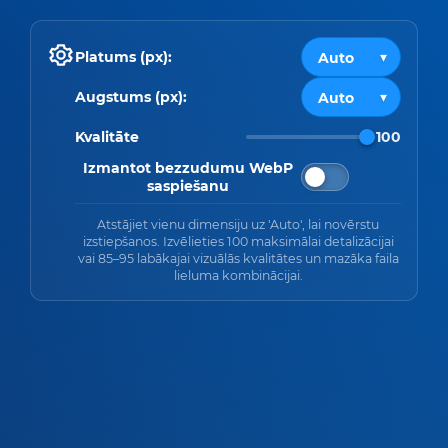
Platums (px):
Augstums (px):
Kvalitāte
100
Izmantot bezzudumu WebP
saspiešanu
Atstājiet vienu dimensiju uz 'Auto', lai novērstu
izstiepšanos. Izvēlieties 100 maksimālai detalizācijai
vai 85–95 labākajai vizuālās kvalitātes un mazāka faila
lieluma kombinācijai.