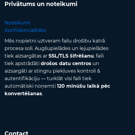
Privātums un noteikumi
Noteikumi
Konfidencialitāte
Mēs nopietni uztveram failu drošību katrā
procesa solī. Augšupielādes un lejupielādes
tiek aizsargātas ar
SSL/TLS šifrēšanu
, faili
tiek apstrādāti
drošos datu centros
un
aizsargāti ar stingru piekļuves kontroli &
autentifikāciju — turklāt visi faili tiek
automātiski noņemti
120 minūšu laikā pēc
konvertēšanas
.
Contact