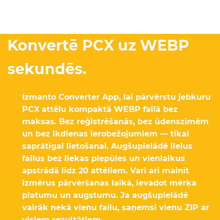
Konvertē PCX uz WEBP
sekundēs.
Izmanto Converter App, lai pārvērstu jebkuru
PCX attēlu kompaktā WEBP failā bez
maksas. Bez reģistrēšanās, bez ūdenszīmēm
un bez ikdienas ierobežojumiem — tikai
saprātīgai lietošanai. Augšupielādē lielus
failus bez liekas piepūles un vienlaikus
apstrādā līdz 20 attēliem. Vari arī mainīt
izmērus pārvēršanas laikā, ievadot mērķa
platumu un augstumu. Ja augšupielādē
vairāk nekā vienu failu, saņemsi vienu ZIP ar
visiem rezultātiem.