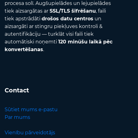
procesa solī. Augšupielādes un lejupielādes
tiek aizsargātas ar
SSL/TLS šifrēšanu
, faili
tiek apstrādāti
drošos datu centros
un
aizsargāti ar stingru piekļuves kontroli &
autentifikāciju — turklāt visi faili tiek
automātiski noņemti
120 minūšu laikā pēc
konvertēšanas
.
Contact
Sūtiet mums e-pastu
Par mums
Vienību pārveidotājs