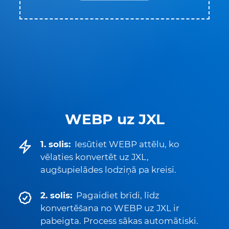
WEBP uz JXL
1. solis:
Iesūtiet WEBP attēlu, ko
vēlaties konvertēt uz JXL,
augšupielādes lodziņā pa kreisi.
2. solis:
Pagaidiet brīdi, līdz
konvertēšana no WEBP uz JXL ir
pabeigta. Process sākas automātiski.