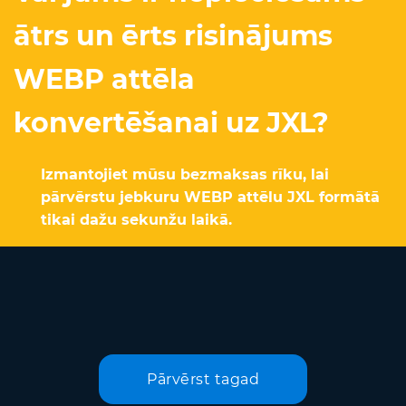
ātrs un ērts risinājums
WEBP attēla
konvertēšanai uz JXL?
Izmantojiet mūsu bezmaksas rīku, lai
pārvērstu jebkuru WEBP attēlu JXL formātā
tikai dažu sekunžu laikā.
Pārvērst tagad