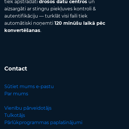
tiek apstrādāti
drošos datu centros
un
aizsargāti ar stingru piekļuves kontroli &
autentifikāciju — turklāt visi faili tiek
automātiski noņemti
120 minūšu laikā pēc
konvertēšanas
.
Contact
Sūtiet mums e-pastu
Par mums
Vienību pārveidotājs
Tulkotājs
Pārlūkprogrammas paplašinājumi