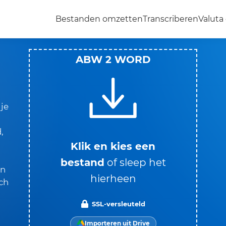
Bestanden omzetten
Transcriberen
Valut
ABW 2 WORD
je
,
Klik en kies een
bestand
of sleep het
an
hierheen
ch
SSL-versleuteld
Importeren uit Drive