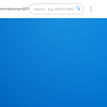
🔍
a omrekenen
API