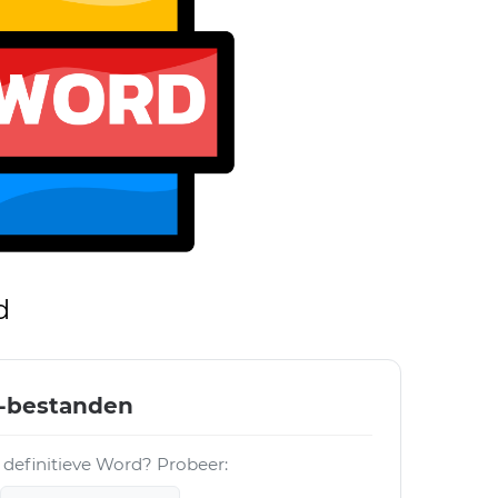
d
-bestanden
 definitieve Word? Probeer: