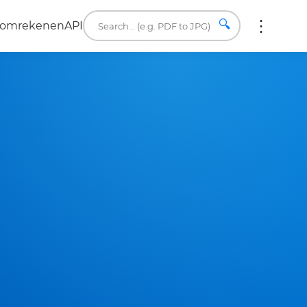
🔍
a omrekenen
API