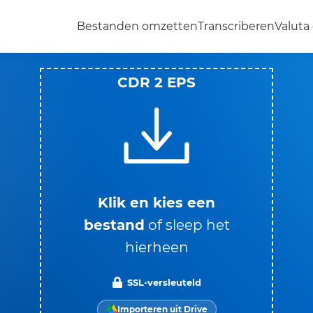
Bestanden omzetten
Transcriberen
Valut
CDR 2 EPS
Klik en kies een
bestand
of sleep het
hierheen
SSL-versleuteld
Importeren uit Drive