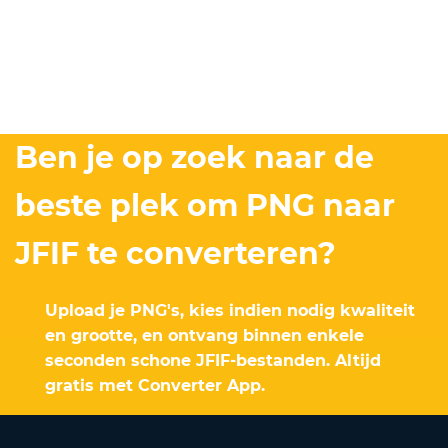
Ben je op zoek naar de
beste plek om PNG naar
JFIF te converteren?
Upload je PNG's, kies indien nodig kwaliteit
en grootte, en ontvang binnen enkele
seconden schone JFIF-bestanden. Altijd
gratis met Converter App.