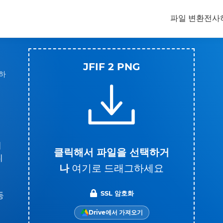
파일 변환
전사
JFIF 2 PNG
환하
지
클릭해서 파일을 선택하거
니
나
여기로 드래그하세요
SSL 암호화
동
Drive에서 가져오기