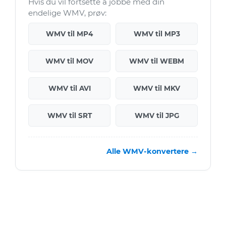
Hvis du vil fortsette å jobbe med din
endelige WMV, prøv:
WMV til MP4
WMV til MP3
WMV til MOV
WMV til WEBM
WMV til AVI
WMV til MKV
WMV til SRT
WMV til JPG
Alle WMV-konvertere →