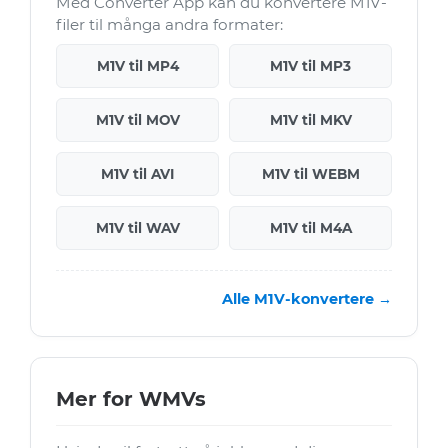
Med Converter App kan du konvertere M1V-
filer til många andra formater:
M1V til MP4
M1V til MP3
M1V til MOV
M1V til MKV
M1V til AVI
M1V til WEBM
M1V til WAV
M1V til M4A
Alle M1V-konvertere →
Mer for WMVs