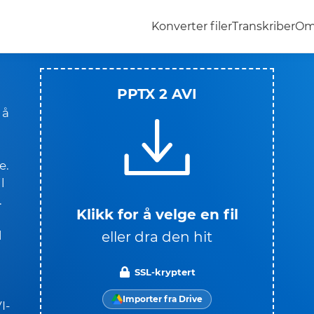
Konverter filer
Transkriber
Om
PPTX 2 AVI
 å
e.
l
.
Klikk for å velge en fil
eller dra den hit
l
SSL-kryptert
Importer fra Drive
I-