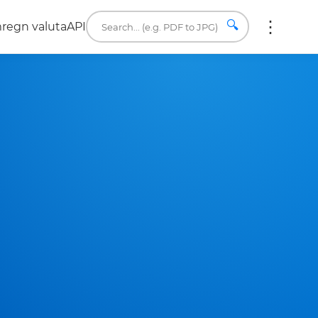
🔍
regn valuta
API