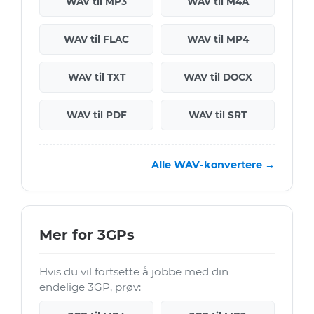
WAV til MP3
WAV til M4A
WAV til FLAC
WAV til MP4
WAV til TXT
WAV til DOCX
WAV til PDF
WAV til SRT
Alle WAV-konvertere →
Mer for 3GPs
Hvis du vil fortsette å jobbe med din
endelige 3GP, prøv: