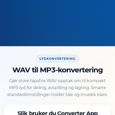
LYDKONVERTERING
WAV til MP3-konvertering
Gjør store tapsfrie WAV-opptak om til kompakt
MP3-lyd for deling, avspilling og lagring. Smarte
standardinnstillinger holder tale og musikk klare.
Slik bruker du Converter App