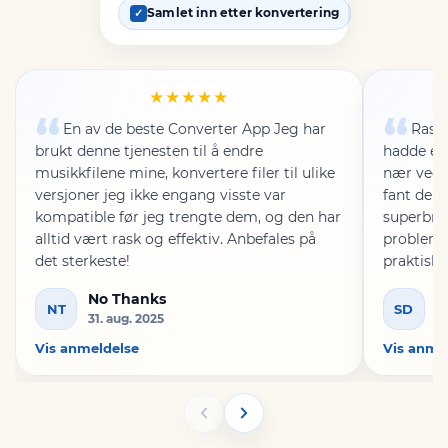
Samlet inn etter konvertering
✓
★★★★★
En av de beste Converter App Jeg har
Rask,
brukt denne tjenesten til å endre
hadde en 
musikkfilene mine, konvertere filer til ulike
nær ved å
versjoner jeg ikke engang visste var
fant den
kompatible før jeg trengte dem, og den har
superbru
alltid vært rask og effektiv. Anbefales på
probleme
det sterkeste!
praktisk.
den med 
No Thanks
S
NT
SD
31. aug. 2025
13
Vis anmeldelse
Vis anme