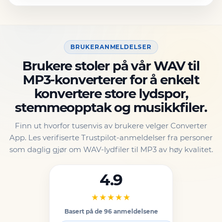
BRUKERANMELDELSER
Brukere stoler på vår WAV til
MP3-konverterer for å enkelt
konvertere store lydspor,
stemmeopptak og musikkfiler.
Finn ut hvorfor tusenvis av brukere velger Converter
App. Les verifiserte Trustpilot-anmeldelser fra personer
som daglig gjør om WAV-lydfiler til MP3 av høy kvalitet.
4.9
★★★★★
Basert på de 96 anmeldelsene