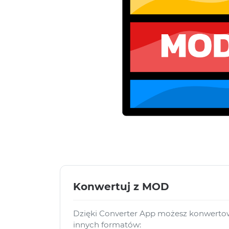
Konwertuj z MOD
Dzięki Converter App możesz konwertow
innych formatów: