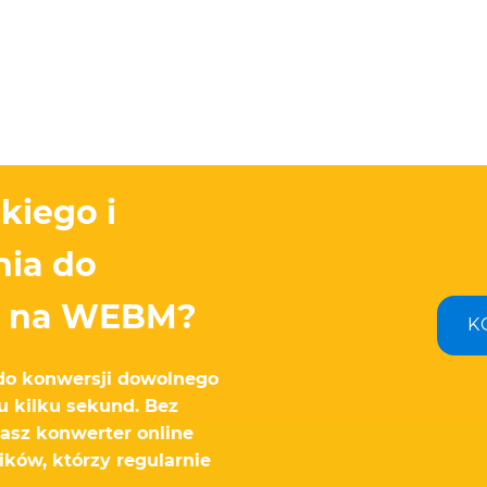
kiego i
ia do
D na WEBM?
K
do konwersji dowolnego
 kilku sekund. Bez
Nasz konwerter online
ików, którzy regularnie