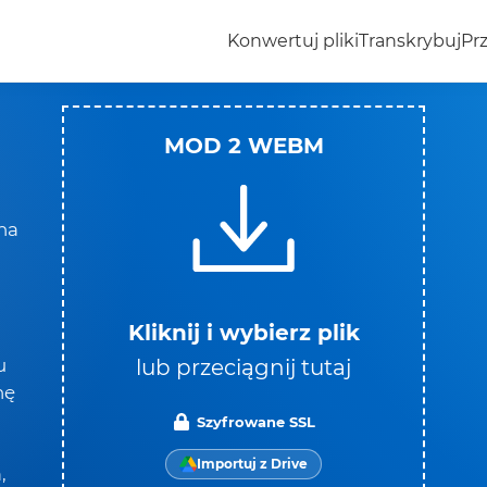
Konwertuj pliki
Transkrybuj
Prz
MOD 2 WEBM
na
Kliknij i wybierz plik
lub przeciągnij tutaj
u
nę
Szyfrowane SSL
Importuj z Drive
,