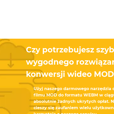
Czy potrzebujesz szyb
wygodnego rozwiązan
konwersji wideo MO
Użyj naszego darmowego narzędzia 
filmu MOD do formatu WEBM w ciągu
absolutnie żadnych ukrytych opłat. 
cieszy się zaufaniem wielu użytkown