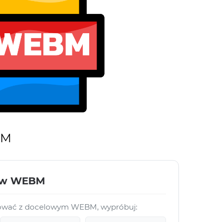
BM
ków WEBM
acować z docelowym WEBM, wypróbuj: