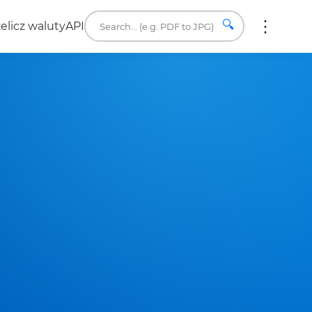
🔍
elicz waluty
API