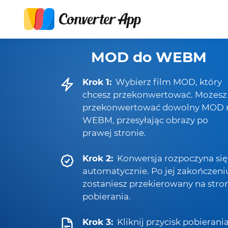
MOD do WEBM
Krok 1:
Wybierz film MOD, który
chcesz przekonwertować. Możesz
przekonwertować dowolny MOD 
WEBM, przesyłając obrazy po
prawej stronie.
Krok 2:
Konwersja rozpoczyna się
automatycznie. Po jej zakończeni
zostaniesz przekierowany na stro
pobierania.
Krok 3:
Kliknij przycisk pobierania