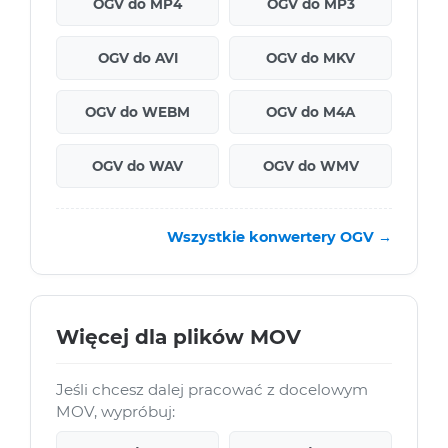
OGV do MP4
OGV do MP3
OGV do AVI
OGV do MKV
OGV do WEBM
OGV do M4A
OGV do WAV
OGV do WMV
Wszystkie konwertery OGV →
Więcej dla plików MOV
Jeśli chcesz dalej pracować z docelowym
MOV, wypróbuj: