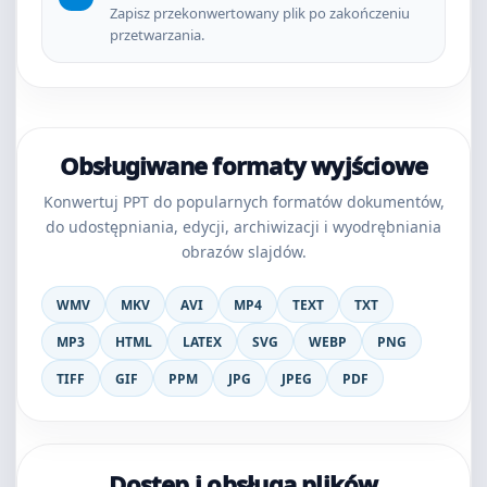
Zapisz przekonwertowany plik po zakończeniu
przetwarzania.
Obsługiwane formaty wyjściowe
Konwertuj PPT do popularnych formatów dokumentów,
do udostępniania, edycji, archiwizacji i wyodrębniania
obrazów slajdów.
WMV
MKV
AVI
MP4
TEXT
TXT
MP3
HTML
LATEX
SVG
WEBP
PNG
TIFF
GIF
PPM
JPG
JPEG
PDF
Dostęp i obsługa plików