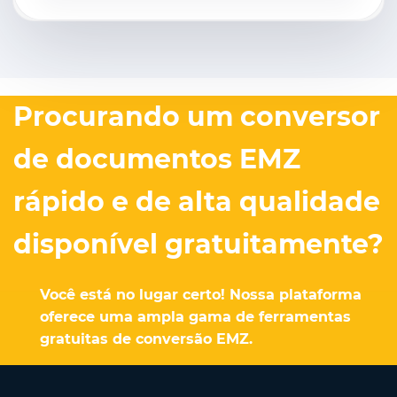
Procurando um conversor
de documentos EMZ
rápido e de alta qualidade
disponível gratuitamente?
Você está no lugar certo! Nossa plataforma
oferece uma ampla gama de ferramentas
gratuitas de conversão EMZ.