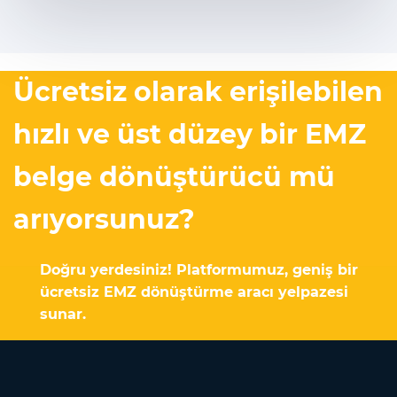
Ücretsiz olarak erişilebilen
hızlı ve üst düzey bir EMZ
belge dönüştürücü mü
arıyorsunuz?
Doğru yerdesiniz! Platformumuz, geniş bir
ücretsiz EMZ dönüştürme aracı yelpazesi
sunar.