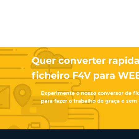
Quer converter rapi
ficheiro F4V para WE
Experimente o nosso conversor de fic
para fazer o trabalho de graça e sem