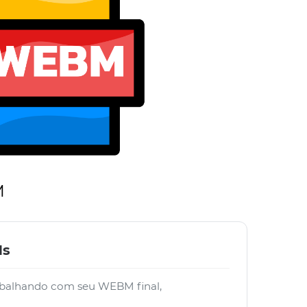
M
Ms
rabalhando com seu WEBM final,