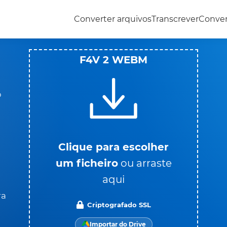
Converter arquivos
Transcrever
Conve
F4V 2 WEBM
o
Clique para escolher
um ficheiro
ou arraste
aqui
ra
Criptografado SSL
Importar do Drive