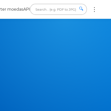
🔍
rter moedas
API