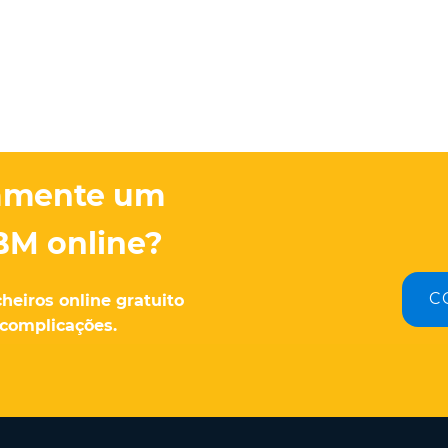
damente um
BM online?
C
heiros online gratuito
 complicações.