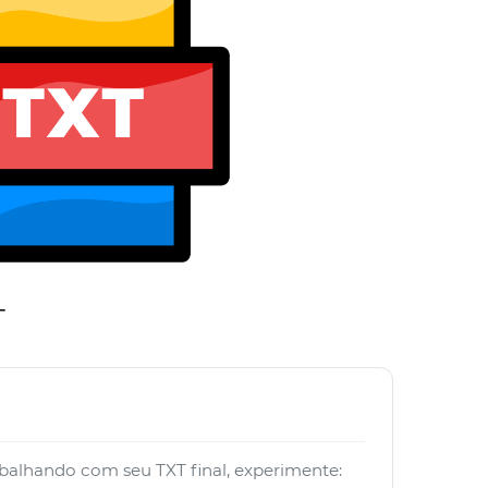
T
abalhando com seu TXT final, experimente: