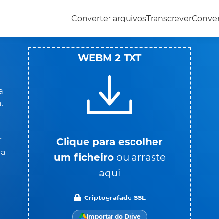
Converter arquivos
Transcrever
Conve
WEBM 2 TXT
a
.
r
Clique para escolher
ra
um ficheiro
ou arraste
aqui
Criptografado SSL
Importar do Drive