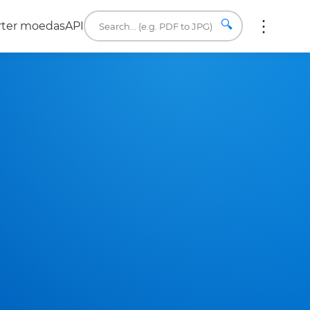
🔍
rter moedas
API