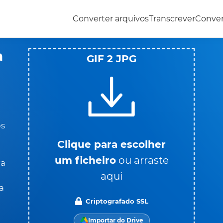
Converter arquivos
Transcrever
Conve
a
GIF 2 JPG
os
Clique para escolher
um ficheiro
ou arraste
ra
aqui
a
Criptografado SSL
Importar do Drive