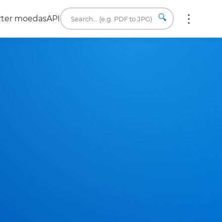
🔍
rter moedas
API