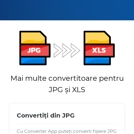
Mai multe convertitoare pentru
JPG și XLS
Convertiți din JPG
Cu Converter App puteți converti fișiere JPG