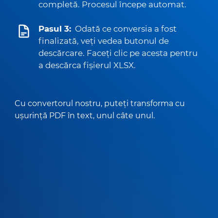
completă. Procesul începe automat.
Pasul 3:
Odată ce conversia a fost
finalizată, veți vedea butonul de
descărcare. Faceți clic pe acesta pentru
a descărca fișierul XLSX.
Cu convertorul nostru, puteți transforma cu
ușurință PDF în text, unul câte unul.