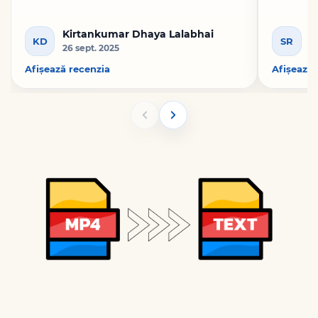
Kirtankumar Dhaya Lalabhai
S
KD
SR
26 sept. 2025
4
Afișează recenzia
Afișează 