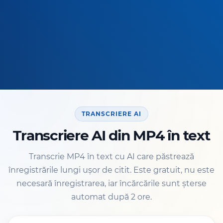
TRANSCRIERE AI
Transcriere AI din MP4 în text
Transcrie MP4 în text cu AI care păstrează
înregistrările lungi ușor de citit. Este gratuit, nu este
necesară înregistrarea, iar încărcările sunt șterse
automat după 2 ore.