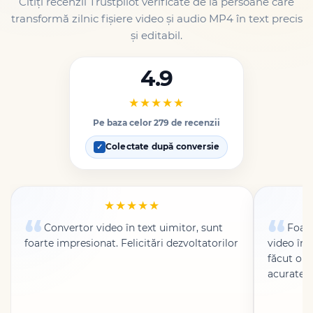
Citiți recenzii Trustpilot verificate de la persoane care
transformă zilnic fișiere video și audio MP4 în text precis
și editabil.
4.9
★★★★★
Pe baza celor 279 de recenzii
Colectate după conversie
✓
★★★★★
Convertor video în text uimitor, sunt
Foart
foarte impresionat. Felicitări dezvoltatorilor
video înt
făcut o t
acurateț