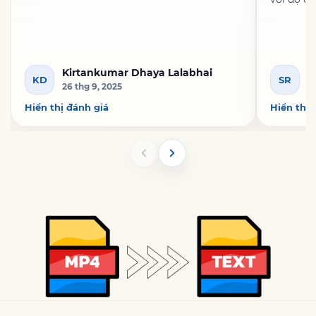
Kirtankumar Dhaya Lalabhai
S
KD
SR
26 thg 9, 2025
4 
Hiển thị đánh giá
Hiển thị 