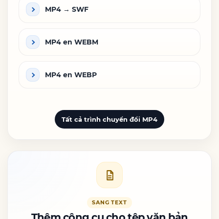
MP4 → SWF
MP4 en WEBM
MP4 en WEBP
Tất cả trình chuyển đổi MP4
SANG TEXT
Thêm công cụ cho tệp văn bản