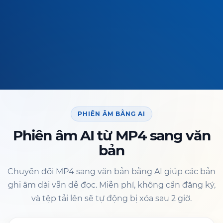
PHIÊN ÂM BẰNG AI
Phiên âm AI từ MP4 sang văn
bản
Chuyển đổi MP4 sang văn bản bằng AI giúp các bản
ghi âm dài vẫn dễ đọc. Miễn phí, không cần đăng ký,
và tệp tải lên sẽ tự động bị xóa sau 2 giờ.