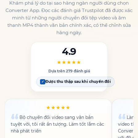
Khám phá lý do tại sao hàng ngàn người dùng chọn
Converter App. Đọc các đánh giá Trustpilot đã được xác
minh từ những người chuyển đổi tệp video và âm
thanh MP4 thành văn bản chính xác, có thể chỉnh sửa
hàng ngày.
4.9
★★★★★
Dựa trên 279 đánh giá
Được thu thập sau khi chuyển đổi
✓
★★★★★
Bộ chuyển đổi video sang văn bản
Làm t
tuyệt vời, tôi rất ấn tượng. Làm tốt lắm các
video th
nhà phát triển
Converter
với độ c