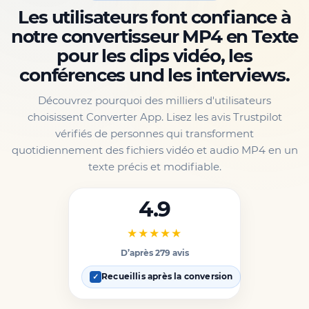
Les utilisateurs font confiance à
notre convertisseur MP4 en Texte
pour les clips vidéo, les
conférences und les interviews.
Découvrez pourquoi des milliers d'utilisateurs
choisissent Converter App. Lisez les avis Trustpilot
vérifiés de personnes qui transforment
quotidiennement des fichiers vidéo et audio MP4 en un
texte précis et modifiable.
4.9
★★★★★
D’après 279 avis
Recueillis après la conversion
✓