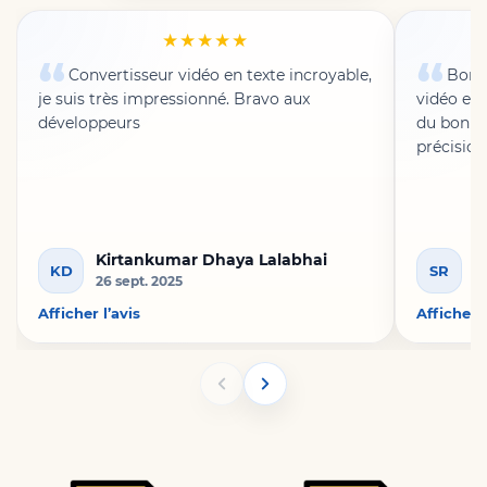
★★★★★
Convertisseur vidéo en texte incroyable,
Bon t
je suis très impressionné. Bravo aux
vidéo en 
développeurs
du bon tr
précision
Kirtankumar Dhaya Lalabhai
S
KD
SR
26 sept. 2025
4
Afficher l’avis
Afficher l