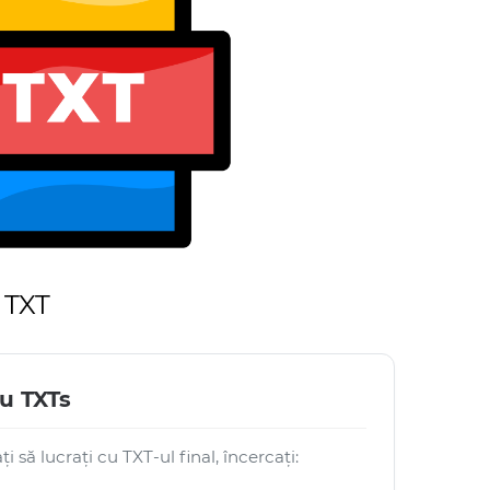
 TXT
u TXTs
i să lucrați cu TXT-ul final, încercați: