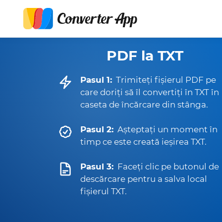
PDF la TXT
Pasul 1:
Trimiteți fișierul PDF pe
care doriți să îl convertiți în TXT în
caseta de încărcare din stânga.
Pasul 2:
Așteptați un moment în
timp ce este creată ieșirea TXT.
Pasul 3:
Faceți clic pe butonul de
descărcare pentru a salva local
fișierul TXT.