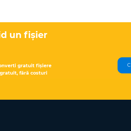
id un fișier
C
nverti gratuit fișiere
ratuit, fără costuri