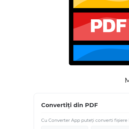
M
Convertiți din PDF
Cu Converter App puteți converti fișiere