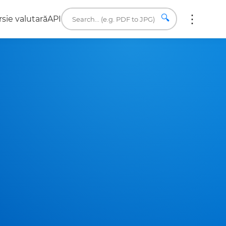
🔍
sie valutară
API