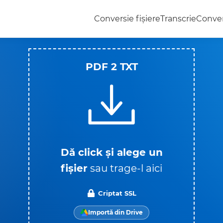
Conversie fișiere
Transcrie
Conver
PDF 2 TXT
Dă click și alege un
fișier
sau trage-l aici
Criptat SSL
Importă din Drive