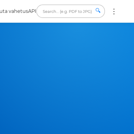
🔍
uta vahetus
API