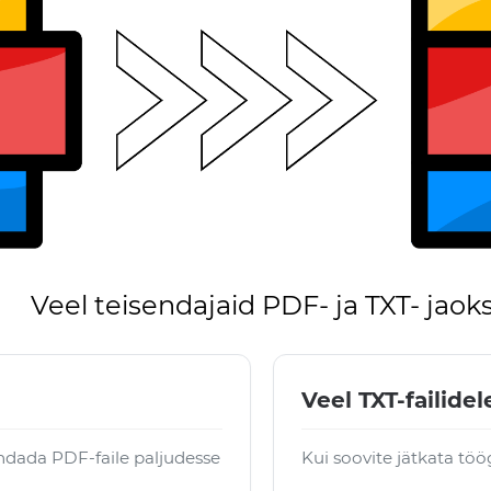
Veel teisendajaid PDF- ja TXT- jaok
Veel TXT-failidel
ndada PDF-faile paljudesse
Kui soovite jätkata töö