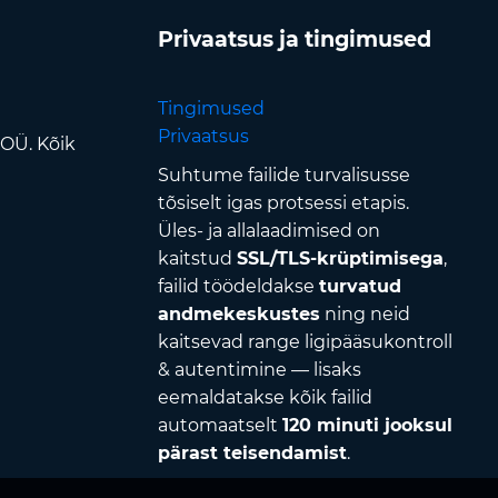
Privaatsus ja tingimused
Tingimused
Privaatsus
 OÜ. Kõik
Suhtume failide turvalisusse
tõsiselt igas protsessi etapis.
Üles- ja allalaadimised on
kaitstud
SSL/TLS-krüptimisega
,
failid töödeldakse
turvatud
andmekeskustes
ning neid
kaitsevad range ligipääsukontroll
& autentimine — lisaks
eemaldatakse kõik failid
automaatselt
120 minuti jooksul
pärast teisendamist
.