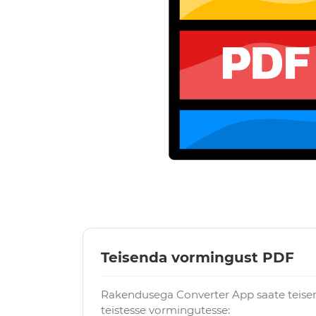
Teisenda vormingust PDF
Rakendusega Converter App saate teise
teistesse vormingutesse: