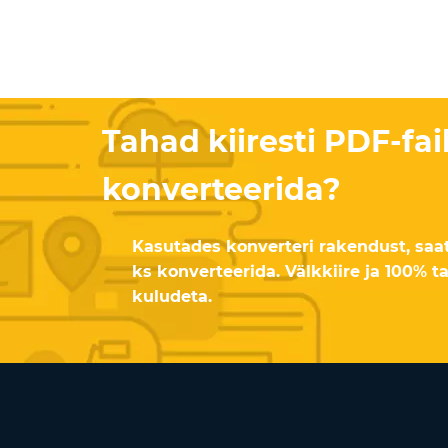
Tahad kiiresti PDF-fai
konverteerida?
Kasutades konverteri rakendust, saat
ks konverteerida. Välkkiire ja 100% t
kuludeta.