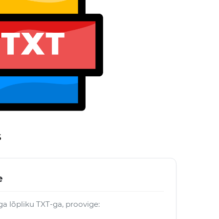
s
e
ga lõpliku TXT-ga, proovige: