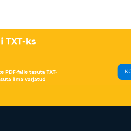
li TXT-ks
K
e PDF-faile tasuta TXT-
asuta ilma varjatud