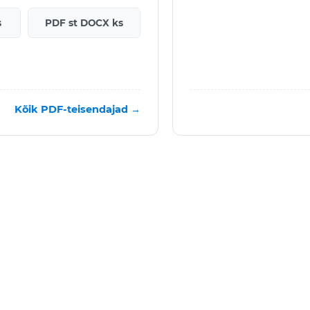
s
PDF st DOCX ks
Kõik PDF-teisendajad →