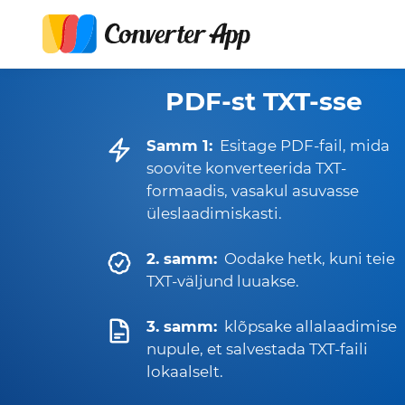
PDF-st TXT-sse
Samm 1:
Esitage PDF-fail, mida
soovite konverteerida TXT-
formaadis, vasakul asuvasse
üleslaadimiskasti.
2. samm:
Oodake hetk, kuni teie
TXT-väljund luuakse.
3. samm:
klõpsake allalaadimise
nupule, et salvestada TXT-faili
lokaalselt.