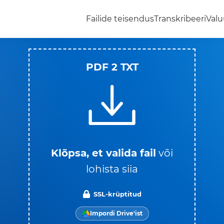
Failide teisendus
Transkribeeri
Valu
PDF 2 TXT
Klõpsa, et valida fail
või
lohista siia
SSL-krüptitud
Impordi Drive'ist