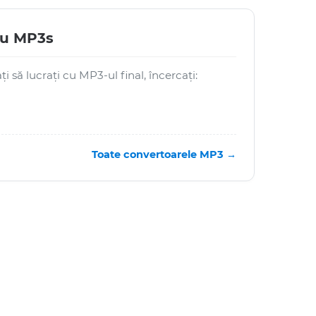
ru MP3s
i să lucrați cu MP3-ul final, încercați:
Toate convertoarele MP3 →