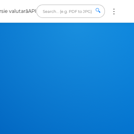
🔍
sie valutară
API