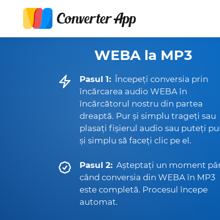
WEBA la MP3
Pasul 1:
Începeți conversia prin
încărcarea audio WEBA în
încărcătorul nostru din partea
dreaptă. Pur și simplu trageți sau
plasați fișierul audio sau puteți pu
și simplu să faceți clic pe el.
Pasul 2:
Așteptați un moment pâ
când conversia din WEBA în MP3
este completă. Procesul începe
automat.