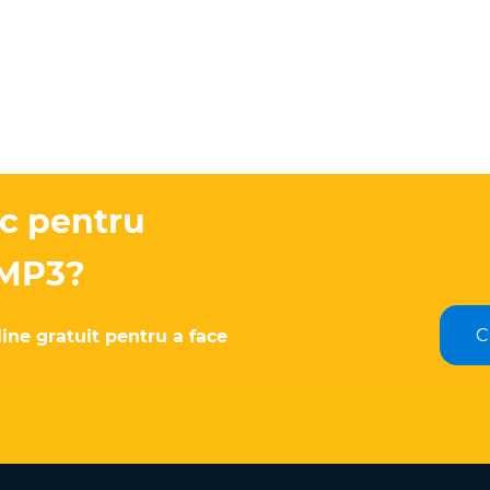
oc pentru
 MP3?
C
line gratuit pentru a face