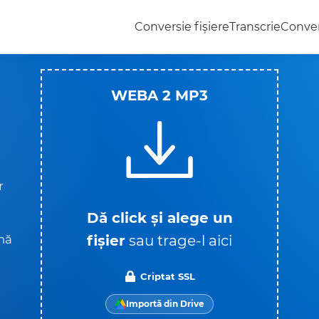
Conversie fișiere
Transcrie
Conver
WEBA 2 MP3
r
Dă click și alege un
fișier
sau trage-l aici
nă
Criptat SSL
Importă din Drive