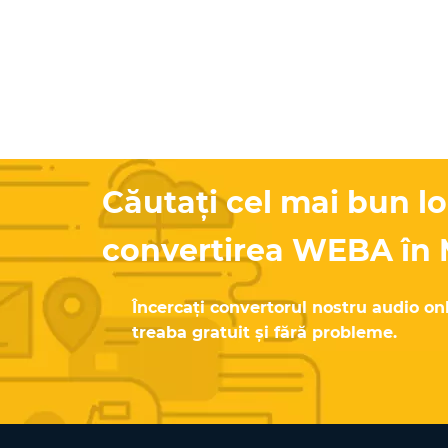
Căutați cel mai bun l
convertirea WEBA în
Încercați convertorul nostru audio on
treaba gratuit și fără probleme.