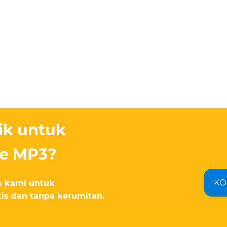
ik untuk
e MP3?
KO
is kami untuk
is dan tanpa kerumitan.