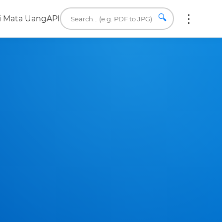
🔍
i Mata Uang
API