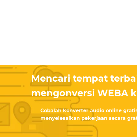
Mencari tempat terba
mengonversi WEBA k
Cobalah konverter audio online grat
menyelesaikan pekerjaan secara grat