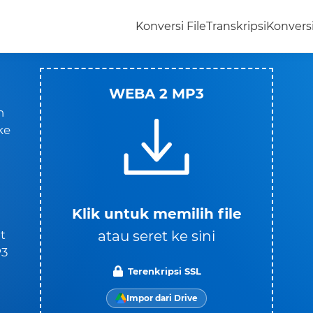
Konversi File
Transkripsi
Konvers
WEBA 2 MP3
n
ke
Klik untuk memilih file
atau seret ke sini
t
P3
Terenkripsi SSL
Impor dari Drive