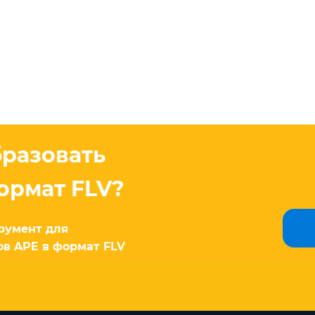
бразовать
ормат FLV?
румент для
в APE в формат FLV