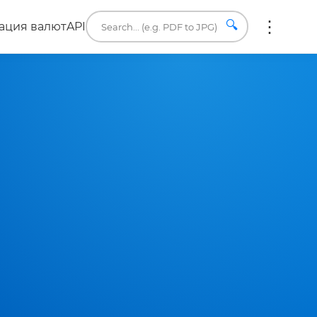
🔍
ация валют
API