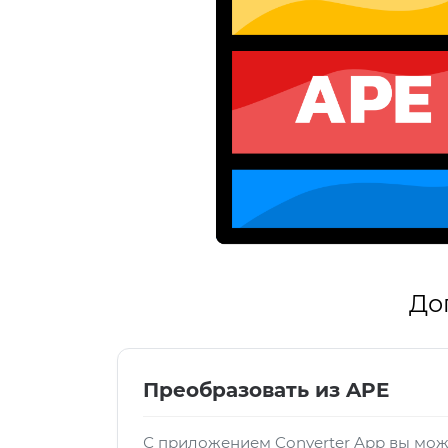
До
Преобразовать из APE
С приложением Converter App вы мож