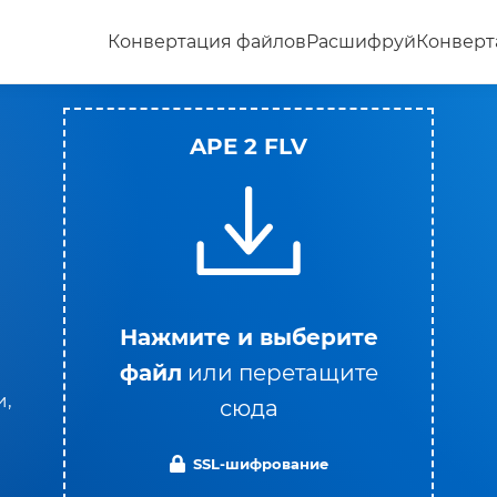
Конвертация файлов
Расшифруй
Конверт
APE 2 FLV
Нажмите и выберите
файл
или перетащите
и,
сюда
SSL-шифрование