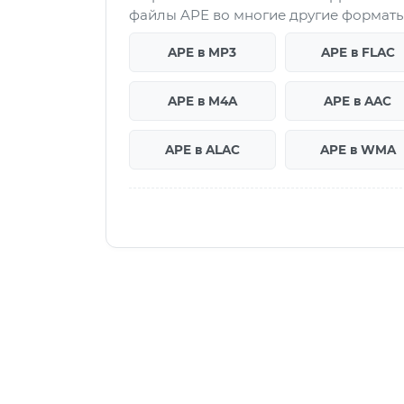
файлы APE во многие другие форматы
APE в MP3
APE в FLAC
APE в M4A
APE в AAC
APE в ALAC
APE в WMA