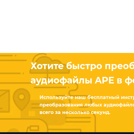
Хотите быстро прео
аудиофайлы APE в ф
Используйте наш бесплатный инст
преобразования любых аудиофайло
всего за несколько секунд.