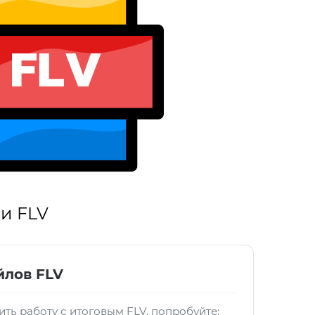
и FLV
йлов FLV
ть работу с итоговым FLV, попробуйте: