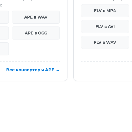
:
FLV в MP4
APE в WAV
FLV в AVI
APE в OGG
FLV в WAV
Все конвертеры APE →