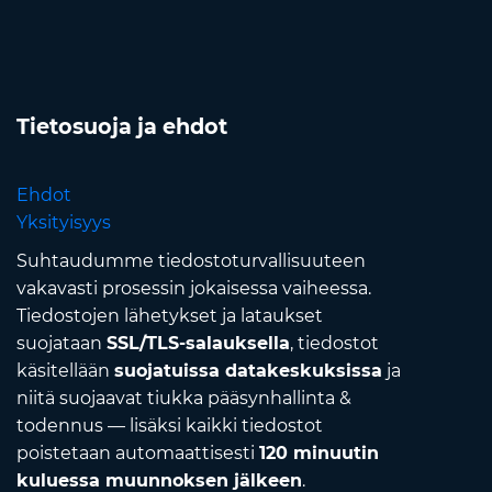
Tietosuoja ja ehdot
Ehdot
Yksityisyys
Suhtaudumme tiedostoturvallisuuteen
vakavasti prosessin jokaisessa vaiheessa.
Tiedostojen lähetykset ja lataukset
suojataan
SSL/TLS-salauksella
, tiedostot
käsitellään
suojatuissa datakeskuksissa
ja
niitä suojaavat tiukka pääsynhallinta &
todennus — lisäksi kaikki tiedostot
poistetaan automaattisesti
120 minuutin
kuluessa muunnoksen jälkeen
.