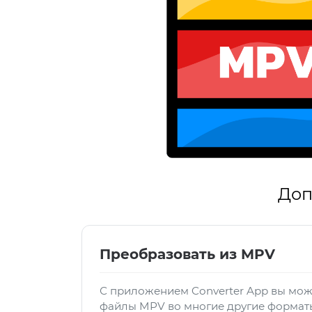
Доп
Преобразовать из MPV
С приложением Converter App вы мож
файлы MPV во многие другие формат