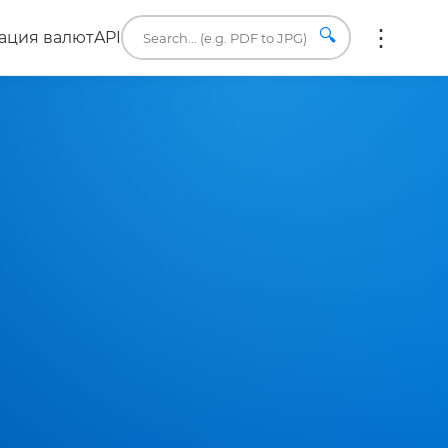
🔍
ация валют
API