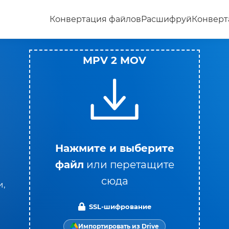
Конвертация файлов
Расшифруй
Конверт
MPV 2 MOV
Нажмите и выберите
файл
или перетащите
сюда
и,
SSL-шифрование
Импортировать из Drive