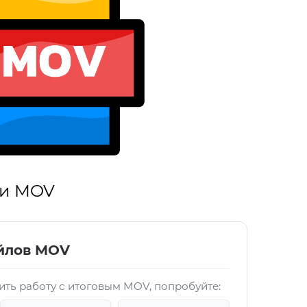
 и MOV
йлов MOV
ить работу с итоговым MOV, попробуйте: