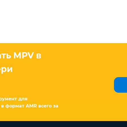
ать MPV в
ери
румент для
в формат AMR всего за