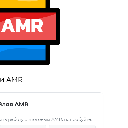
 и AMR
йлов AMR
ить работу с итоговым AMR, попробуйте: