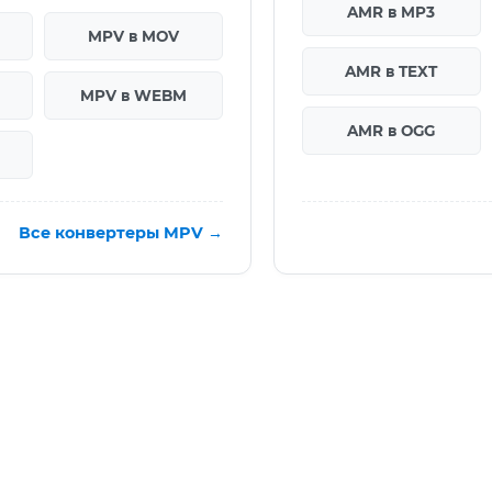
AMR в MP3
MPV в MOV
AMR в TEXT
MPV в WEBM
AMR в OGG
Все конвертеры MPV →