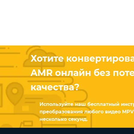
Хотите конвертиров
AMR онлайн без пот
качества?
Используйте наш бесплатный инст
преобразования любого видео MPV 
несколько секунд.