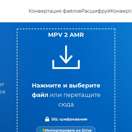
Конвертация файлов
Расшифруй
Конверт
MPV 2 AMR
ет
Нажмите и выберите
ся
файл
или перетащите
сюда
SSL-шифрование
Импортировать из Drive