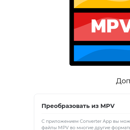
Доп
Преобразовать из MPV
С приложением Converter App вы мож
файлы MPV во многие другие формат