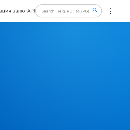
🔍
ация валют
API