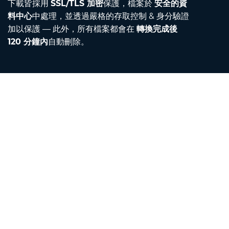
下載皆採用
SSL/TLS 加密
保護，檔案於
安全的資
料中心
中處理，並透過嚴格的存取控制 & 身分驗證
加以保護 — 此外，所有檔案都會在
轉換完成後
120 分鐘內
自動刪除。
Contact
聯絡我們
關於我們
單位換算器
翻譯器
瀏覽器擴充功能