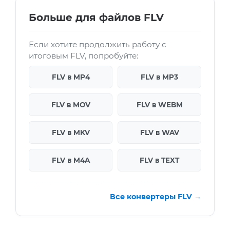
Больше для файлов FLV
Если хотите продолжить работу с
итоговым FLV, попробуйте:
FLV в MP4
FLV в MP3
FLV в MOV
FLV в WEBM
FLV в MKV
FLV в WAV
FLV в M4A
FLV в TEXT
Все конвертеры FLV →